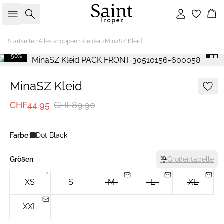
Suche
Einloggen
Wa
Startseite
Alles shoppen
Kleider
MinaSZ Kleid
-50%
MinaSZ Kleid
CHF44.95
CHF89.90
Farbe:
Dot Black
Größen
Größentabelle
XS
S
M
L
XL
XXL