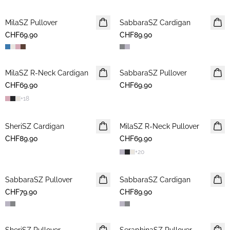
MilaSZ Pullover
NEUHEIT
SabbaraSZ Cardigan
NEUHEIT
CHF69.90
2 FOR 120 CHF
CHF89.90
MilaSZ R-Neck Cardigan
NEUHEIT
SabbaraSZ Pullover
NEUHEIT
CHF69.90
2 FOR 120 CHF
CHF69.90
+
18
SheriSZ Cardigan
NEUHEIT
MilaSZ R-Neck Pullover
NEUHEIT
CHF89.90
CHF69.90
2 FOR 120 CHF
+
20
SabbaraSZ Pullover
NEUHEIT
SabbaraSZ Cardigan
NEUHEIT
CHF79.90
CHF89.90
NEUHEIT
NEUHEIT