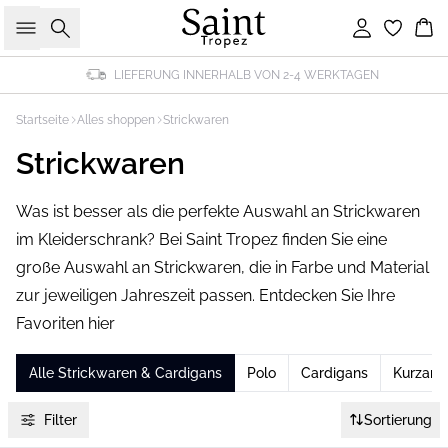
Suche
Einloggen
Wa
LIEFERUNG INNERHALB VON 2-4 WERKTAGEN
Startseite
Alles shoppen
Strickwaren
Strickwaren
Was ist besser als die perfekte Auswahl an Strickwaren
im Kleiderschrank? Bei Saint Tropez finden Sie eine
große Auswahl an Strickwaren, die in Farbe und Material
zur jeweiligen Jahreszeit passen. Entdecken Sie Ihre
Favoriten hier
Alle Strickwaren & Cardigans
Polo
Cardigans
Kurzarm
Filter
Sortierung