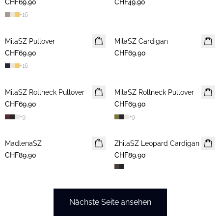
CHF69.90
CHF49.90
+
16
MilaSZ Pullover
2 FOR 120 CHF
MilaSZ Cardigan
CHF69.90
CHF69.90
+
16
MilaSZ Rollneck Pullover
NEUHEIT
MilaSZ Rollneck Pullover
NEUHEIT
CHF69.90
CHF69.90
+
9
+
9
MadlenaSZ
NEUHEIT
ZhilaSZ Leopard Cardigan
CHF89.90
CHF89.90
Nächste Seite ansehen