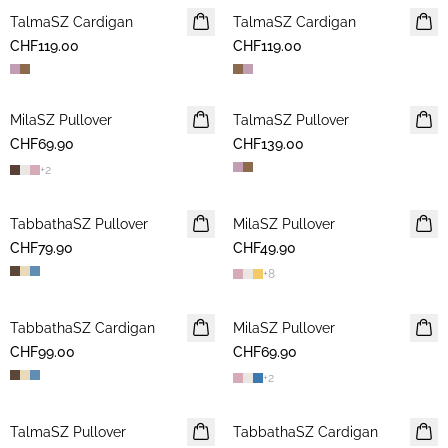
TalmaSZ Cardigan
NEUHEIT
TalmaSZ Cardigan
NEUHEIT
CHF119.00
CHF119.00
MilaSZ Pullover
NEUHEIT
TalmaSZ Pullover
NEUHEIT
CHF69.90
2 FOR 120 CHF
CHF139.00
+
2
TabbathaSZ Pullover
NEUHEIT
MilaSZ Pullover
NEUHEIT
CHF79.90
CHF49.90
2 FOR 120 CHF
+
8
TabbathaSZ Cardigan
NEUHEIT
MilaSZ Pullover
NEUHEIT
CHF99.00
CHF69.90
2 FOR 120 CHF
+
2
TalmaSZ Pullover
NEUHEIT
TabbathaSZ Cardigan
NEUHEIT