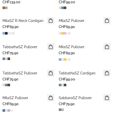
CHF139.00
CHF99.00
MilaSZ R-Neck Cardigan
NEUHEIT
MilaSZ Pullover
2 FOR 120 CHF
CHF69.90
CHF69.90
+
18
+
16
TabbathaSZ Pullover
NEUHEIT
MilaSZ Pullover
NEUHEIT
CHF79.90
CHF69.90
+
16
TabbathaSZ Pullover
NEUHEIT
TabbathaSZ Cardigan
NEUHEIT
CHF79.90
CHF99.00
MilaSZ Pullover
NEUHEIT
SabbaraSZ Pullover
NEUHEIT
CHF69.90
2 FOR 120 CHF
CHF79.90
+
2