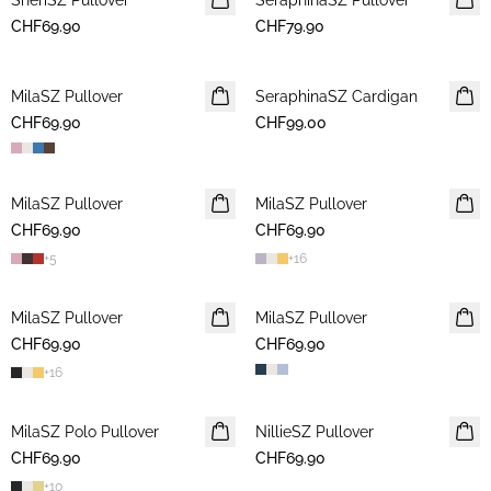
SheriSZ Pullover
SeraphinaSZ Pullover
CHF69.90
CHF79.90
MilaSZ Pullover
NEUHEIT
SeraphinaSZ Cardigan
NEUHEIT
CHF69.90
2 FOR 120 CHF
CHF99.00
MilaSZ Pullover
NEUHEIT
MilaSZ Pullover
NEUHEIT
CHF69.90
2 FOR 120 CHF
CHF69.90
2 FOR 120 CHF
+
5
+
16
MilaSZ Pullover
2 FOR 120 CHF
MilaSZ Pullover
2 FOR 120 CHF
CHF69.90
CHF69.90
+
16
MilaSZ Polo Pullover
2 FOR 120 CHF
NillieSZ Pullover
NEUHEIT
CHF69.90
CHF69.90
2 FOR 120 CHF
+
10