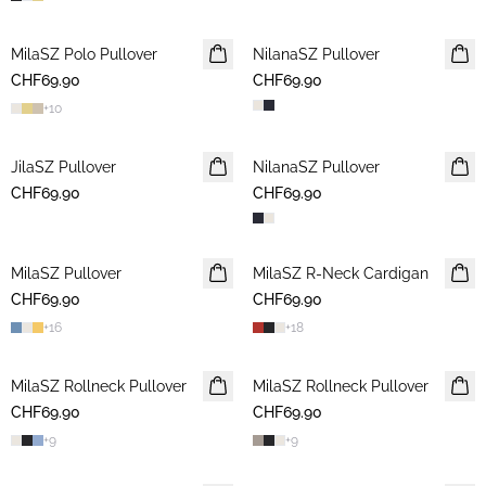
MilaSZ Polo Pullover
2 FOR 120 CHF
NilanaSZ Pullover
NEUHEIT
CHF69.90
CHF69.90
+
10
JilaSZ Pullover
NEUHEIT
NilanaSZ Pullover
NEUHEIT
CHF69.90
2 FOR 120 CHF
CHF69.90
MilaSZ Pullover
NEUHEIT
MilaSZ R-Neck Cardigan
NEUHEIT
CHF69.90
2 FOR 120 CHF
CHF69.90
2 FOR 120 CHF
+
16
+
18
MilaSZ Rollneck Pullover
2 FOR 120 CHF
MilaSZ Rollneck Pullover
2 FOR 120 CHF
CHF69.90
CHF69.90
+
9
+
9