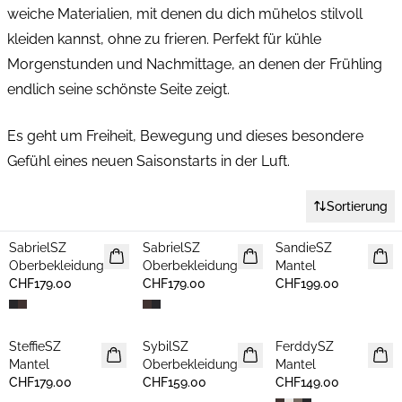
weiche Materialien, mit denen du dich mühelos stilvoll
kleiden kannst, ohne zu frieren. Perfekt für kühle
Morgenstunden und Nachmittage, an denen der Frühling
endlich seine schönste Seite zeigt.
Es geht um Freiheit, Bewegung und dieses besondere
Gefühl eines neuen Saisonstarts in der Luft.
FRÜHLINGSJACKEN
AM BELIEBTESTEN
KURZE JACKEN
MÄNTEL
Sortierung
SabrielSZ
SabrielSZ
SandieSZ
NEUHEIT
NEUHEIT
NEUHEIT
Oberbekleidung
Oberbekleidung
Mantel
CHF179.00
CHF179.00
CHF199.00
SteffieSZ
SybilSZ
FerddySZ
NEUHEIT
NEUHEIT
NEUHEIT
Mantel
Oberbekleidung
Mantel
CHF179.00
CHF159.00
CHF149.00