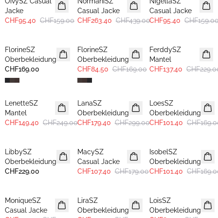
OivySZ Casual
NormaniSZ
NigellaSZ
Jacke
Casual Jacke
Casual Jacke
CHF95.40
CHF159.00
CHF263.40
CHF439.00
CHF95.40
CHF159.0
-50%
-40%
FlorineSZ
FlorineSZ
FerddySZ
Oberbekleidung
Oberbekleidung
Mantel
CHF169.00
CHF84.50
CHF169.00
CHF137.40
CHF229.0
-40%
-40%
-40%
LenetteSZ
LanaSZ
LoesSZ
Mantel
Oberbekleidung
Oberbekleidung
CHF149.40
CHF249.00
CHF179.40
CHF299.00
CHF101.40
CHF169.0
-40%
-40%
LibbySZ
MacySZ
IsobelSZ
Oberbekleidung
Casual Jacke
Oberbekleidung
CHF229.00
CHF107.40
CHF179.00
CHF101.40
CHF169.0
-40%
-40%
-40%
MoniqueSZ
LiraSZ
LoisSZ
Casual Jacke
Oberbekleidung
Oberbekleidung