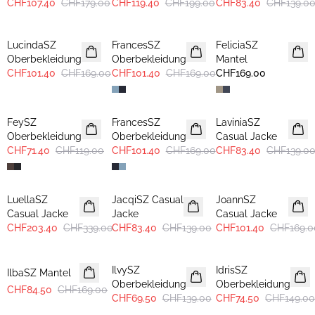
CHF107.40
CHF179.00
CHF119.40
CHF199.00
CHF83.40
CHF139.0
-40%
-40%
LucindaSZ
FrancesSZ
FeliciaSZ
Oberbekleidung
Oberbekleidung
Mantel
CHF101.40
CHF169.00
CHF101.40
CHF169.00
CHF169.00
-40%
-40%
-40%
FeySZ
FrancesSZ
LaviniaSZ
Oberbekleidung
Oberbekleidung
Casual Jacke
CHF71.40
CHF119.00
CHF101.40
CHF169.00
CHF83.40
CHF139.0
-40%
-40%
-40%
LuellaSZ
JacqiSZ Casual
JoannSZ
Casual Jacke
Jacke
Casual Jacke
CHF203.40
CHF339.00
CHF83.40
CHF139.00
CHF101.40
CHF169.0
-50%
-50%
-50%
IlvySZ
IdrisSZ
IlbaSZ Mantel
Oberbekleidung
Oberbekleidung
CHF84.50
CHF169.00
CHF69.50
CHF139.00
CHF74.50
CHF149.0
-50%
-50%
-50%