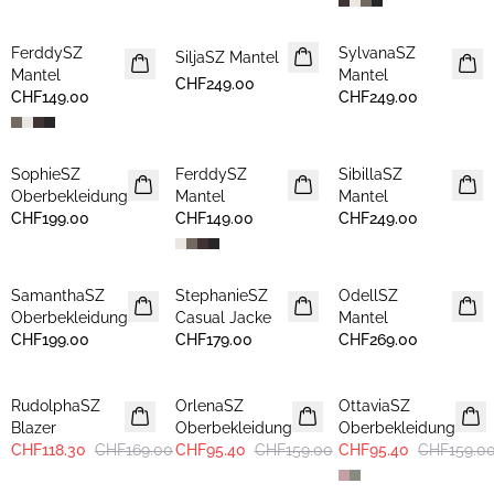
FerddySZ
SylvanaSZ
NEUHEIT
SiljaSZ Mantel
NEUHEIT
NEUHEIT
Mantel
Mantel
CHF249.00
CHF149.00
CHF249.00
SophieSZ
FerddySZ
SibillaSZ
NEUHEIT
NEUHEIT
NEUHEIT
Oberbekleidung
Mantel
Mantel
CHF199.00
CHF149.00
CHF249.00
SamanthaSZ
StephanieSZ
OdellSZ
NEUHEIT
NEUHEIT
NEUHEIT
Oberbekleidung
Casual Jacke
Mantel
CHF199.00
CHF179.00
CHF269.00
30%
-40%
-40%
RudolphaSZ
OrlenaSZ
OttaviaSZ
Blazer
Oberbekleidung
Oberbekleidung
CHF118.30
CHF169.00
CHF95.40
CHF159.00
CHF95.40
CHF159.0
-40%
-40%
-40%