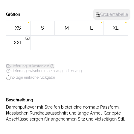
Größen
Größentabelle
XS
S
M
L
XL
XXL
*
Lieferung ist kostenlos!
Lieferung zwischen mo. 10. aug. - di. 11. aug.
30 tage einfache rückgabe
Beschreibung
Damenpullover mit Streifen bietet eine normale Passform,
klassischen Rundhalsausschnitt und lange Ärmel. Gerippte
Abschlüsse sorgen für angenehmen Sitz und vielseitigen Stil.