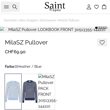
Suche
Einloggen
Wa
Startseite
Alles shoppen
Strickwaren
MilaSZ Pullover
MilaSZ Pullover
CHF69.90
Farbe:
Heather / Blue