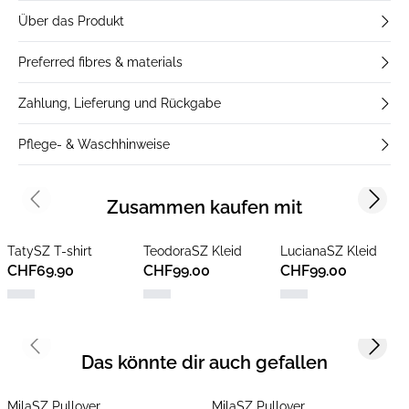
Über das Produkt
Preferred fibres & materials
Zahlung, Lieferung und Rückgabe
Pflege- & Waschhinweise
Zusammen kaufen mit
Previous slide
Next s
TatySZ T-shirt
TeodoraSZ Kleid
LucianaSZ Kleid
CHF69.90
CHF99.00
CHF99.00
Previous slide
Next s
Das könnte dir auch gefallen
MilaSZ Pullover
MilaSZ Pullover