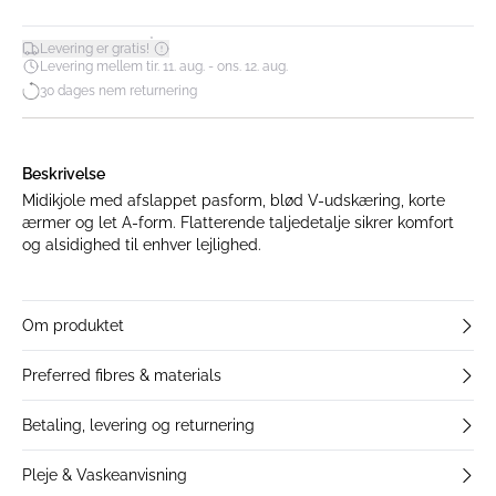
*
Levering er gratis!
Levering mellem tir. 11. aug. - ons. 12. aug.
30 dages nem returnering
Beskrivelse
Midikjole med afslappet pasform, blød V-udskæring, korte
ærmer og let A-form. Flatterende taljedetalje sikrer komfort
og alsidighed til enhver lejlighed.
Om produktet
Preferred fibres & materials
Betaling, levering og returnering
Pleje & Vaskeanvisning