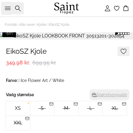
Søg
Log ind
Ku
Forside
Alle varer
Kjoler
EikoSZ Kjole
-50%
EikoSZ Kjole
349,98 kr.
699,95 kr.
Farve:
Ice Flower Art / White
Vælg størrelse
Størrelsesguide
XS
S
M
L
XL
XXL