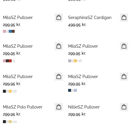
MilaSZ Pullover
NYHED
SeraphinaSZ Cardigan
NYHED
299,95 kr.
2 FOR 500 DKK
499,95 kr.
MilaSZ Pullover
NYHED
MilaSZ Pullover
NYHED
299,95 kr.
2 FOR 500 DKK
299,95 kr.
2 FOR 500 DKK
+
5
+
16
MilaSZ Pullover
2 FOR 500 DKK
MilaSZ Pullover
2 FOR 500 DKK
299,95 kr.
299,95 kr.
+
16
MilaSZ Polo Pullover
2 FOR 500 DKK
NillieSZ Pullover
NYHED
299,95 kr.
299,95 kr.
2 FOR 500 DKK
+
10