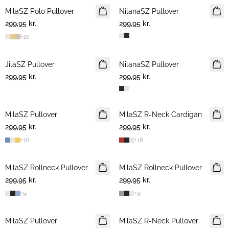
MilaSZ Polo Pullover
2 FOR 500 DKK
NilanaSZ Pullover
NYHED
299,95 kr.
299,95 kr.
+
10
JilaSZ Pullover
NYHED
NilanaSZ Pullover
NYHED
299,95 kr.
2 FOR 500 DKK
299,95 kr.
MilaSZ Pullover
NYHED
MilaSZ R-Neck Cardigan
NYHED
299,95 kr.
2 FOR 500 DKK
299,95 kr.
2 FOR 500 DKK
+
16
+
18
MilaSZ Rollneck Pullover
2 FOR 500 DKK
MilaSZ Rollneck Pullover
2 FOR 500 DKK
299,95 kr.
299,95 kr.
+
9
+
9
MilaSZ Pullover
2 FOR 500 DKK
MilaSZ R-Neck Pullover
2 FOR 500 DKK