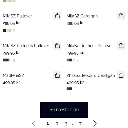
+
16
MilaSZ Pullover
2 FOR 500 DKK
MilaSZ Cardigan
299,95 kr.
399,95 kr.
+
16
MilaSZ Rollneck Pullover
NYHED
MilaSZ Rollneck Pullover
NYHED
299,95 kr.
299,95 kr.
+
9
+
9
MadlenaSZ
NYHED
ZhilaSZ leopard Cardigan
499,95 kr.
499,95 kr.
Se næste side
1
2
3
...
7