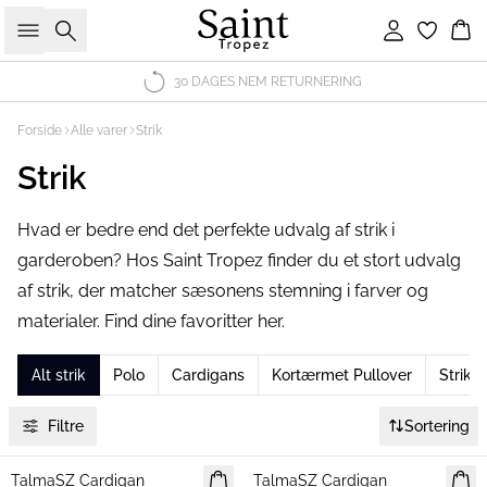
Søg
Log ind
Ku
30 DAGES NEM RETURNERING
Forside
Alle varer
Strik
Strik
Hvad er bedre end det perfekte udvalg af strik i
garderoben? Hos Saint Tropez finder du et stort udvalg
af strik, der matcher sæsonens stemning i farver og
materialer. Find dine favoritter her.
Alt strik
Polo
Cardigans
Kortærmet Pullover
Strikv
Filtre
Sortering
TalmaSZ Cardigan
NYHED
TalmaSZ Cardigan
NYHED