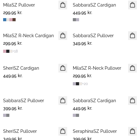
MilaSZ Pullover
NYHED
SabbaraSZ Cardigan
NYHED
299,95 kr.
2 FOR 500 DKK
449,95 kr.
MilaSZ R-Neck Cardigan
NYHED
SabbaraSZ Pullover
NYHED
299,95 kr.
2 FOR 500 DKK
349,95 kr.
+
18
SheriSZ Cardigan
NYHED
MilaSZ R-Neck Pullover
NYHED
449,95 kr.
299,95 kr.
2 FOR 500 DKK
+
20
SabbaraSZ Pullover
NYHED
SabbaraSZ Cardigan
NYHED
399,95 kr.
449,95 kr.
SheriSZ Pullover
NYHED
SeraphinaSZ Pullover
NYHED
349,95 kr.
399,95 kr.