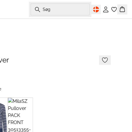
Søg
Log ind
Kurv
ver
e