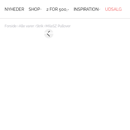
NYHEDER
SHOP
2 FOR 500,-
INSPIRATION
UDSALG
Forside
Alle varer
Strik
MilaSZ Pullover
Previous slide