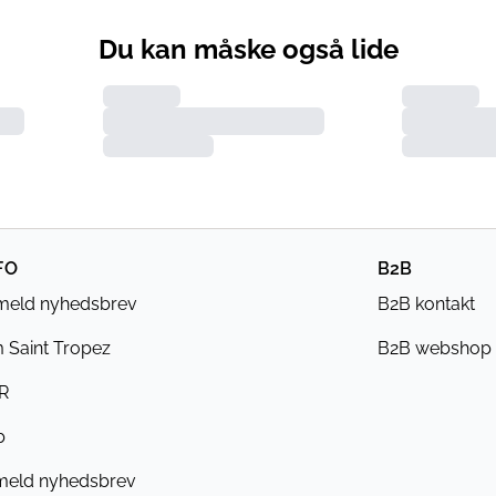
Du kan måske også lide
FO
B2B
lmeld nyhedsbrev
B2B kontakt
 Saint Tropez
B2B webshop
R
b
meld nyhedsbrev