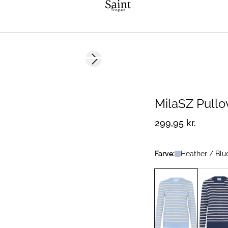
Next slide
MilaSZ Pullo
299,95 kr.
Farve:
Heather / Blu