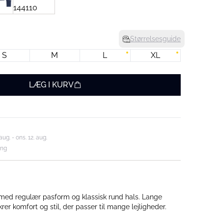
Størrelsesguide
S
M
L
XL
LÆG I KURV
aug. - ons. 12. aug.
ing
med regulær pasform og klassisk rund hals. Lange
rer komfort og stil, der passer til mange lejligheder.