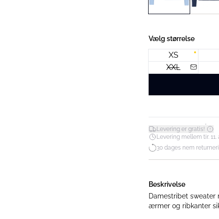
Vælg størrelse
XS
XXL
*
Levering er gratis!
Levering mellem tir. 11. 
30 dages nem returner
Beskrivelse
Damestribet sweater 
ærmer og ribkanter sik