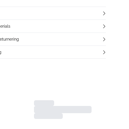
erials
returnering
g