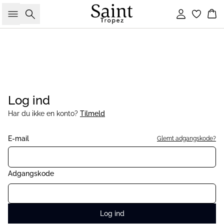
Søg
Log ind
Ku
Log ind
Har du ikke en konto?
Tilmeld
E-mail
Glemt adgangskode?
Adgangskode
Log ind