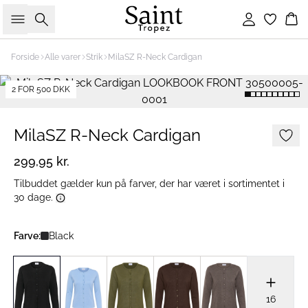
Søg
Log ind
Ku
Forside
Alle varer
Strik
MilaSZ R-Neck Cardigan
2 FOR 500 DKK
MilaSZ R-Neck Cardigan
299,95 kr.
Tilbuddet gælder kun på farver, der har været i sortimentet i
30 dage.
Farve:
Black
16