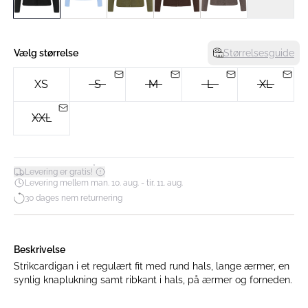
Vælg størrelse
Størrelsesguide
XS
S
M
L
XL
XXL
*
Levering er gratis!
Levering mellem man. 10. aug. - tir. 11. aug.
30 dages nem returnering
Beskrivelse
Strikcardigan i et regulært fit med rund hals, lange ærmer, en
synlig knaplukning samt ribkant i hals, på ærmer og forneden.