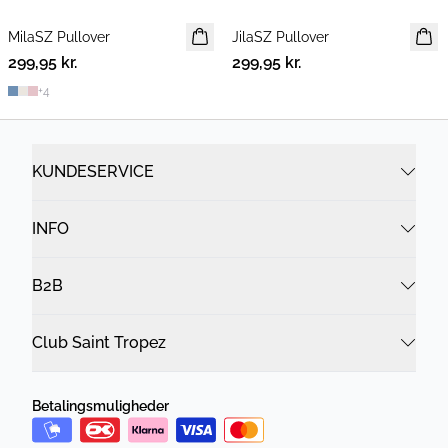
MilaSZ Pullover
NYHED
JilaSZ Pullover
NYHED
299,95 kr.
2 FOR 500 DKK
299,95 kr.
2 FOR 500 DKK
+
4
KUNDESERVICE
INFO
B2B
Club Saint Tropez
Betalingsmuligheder