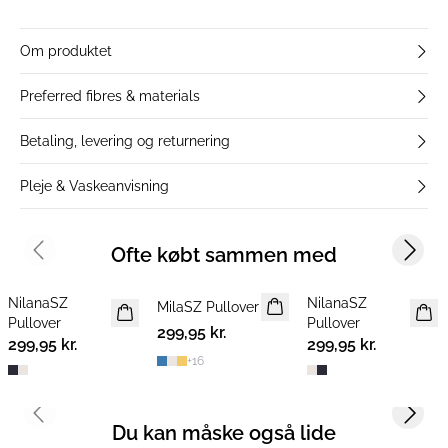
Om produktet
Preferred fibres & materials
Betaling, levering og returnering
Pleje & Vaskeanvisning
Ofte købt sammen med
Previous slide
Next s
NilanaSZ
NilanaSZ
NYHED
MilaSZ Pullover
NYHED
NYHED
Pullover
Pullover
299,95 kr.
2 FOR 500 DKK
299,95 kr.
299,95 kr.
+
16
Previous slide
Next s
Du kan måske også lide