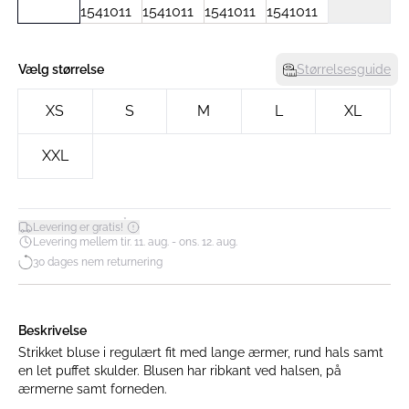
Vælg størrelse
Størrelsesguide
XS
S
M
L
XL
XXL
*
Levering er gratis!
Levering mellem tir. 11. aug. - ons. 12. aug.
30 dages nem returnering
Beskrivelse
Strikket bluse i regulært fit med lange ærmer, rund hals samt
en let puffet skulder. Blusen har ribkant ved halsen, på
ærmerne samt forneden.