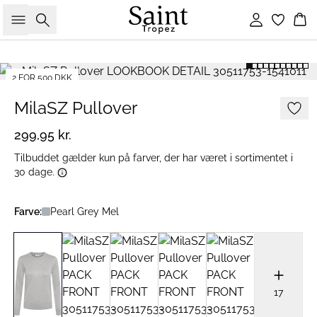
Søg
Log ind
Ku
2 FOR 500 DKK
MilaSZ Pullover
299,95 kr.
Tilbuddet gælder kun på farver, der har været i sortimentet i
30 dage.
Farve:
Pearl Grey Mel
17