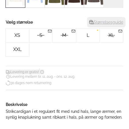
Vælg størrelse
Størrelsesguide
XS
S
M
L
XL
XXL
*
Levering er gratis!
Levering mellem tir. 11. aug. - ons. 12. aug.
30 dages nem returnering
Beskrivelse
Strikcardigan i et regulært fit med rund hals, lange ærmer, en
synlig knaplukning samt ribkant i hals, på ærmer og forneden.