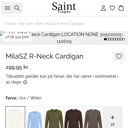
Søg
Log ind
Ku
Forside
Alle varer
Strik
MilaSZ R-Neck Cardigan
2 FOR 500 DKK
MilaSZ R-Neck Cardigan
299,95 kr.
Tilbuddet gælder kun på farver, der har været i sortimentet i
30 dage.
Farve:
Ice / White
16