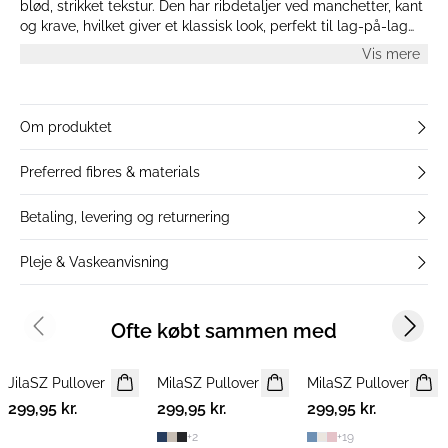
blød, strikket tekstur. Den har ribdetaljer ved manchetter, kant
og krave, hvilket giver et klassisk look, perfekt til lag-på-lag
eller alene.
Vis mere
Om produktet
Preferred fibres & materials
Betaling, levering og returnering
Pleje & Vaskeanvisning
Ofte købt sammen med
Previous slide
Next s
JilaSZ Pullover
NYHED
MilaSZ Pullover
NYHED
MilaSZ Pullover
NYHED
299,95 kr.
2 FOR 500 DKK
299,95 kr.
2 FOR 500 DKK
299,95 kr.
2 FOR 500 DKK
+
2
+
19