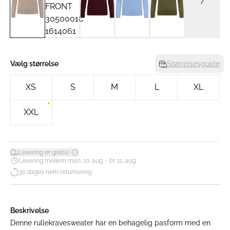
7
Vælg størrelse
Størrelsesguide
XS
S
M
L
XL
XXL
*
Levering er gratis!
Levering mellem man. 10. aug. - tir. 11. aug.
30 dages nem returnering
Beskrivelse
Denne rullekravesweater har en behagelig pasform med en