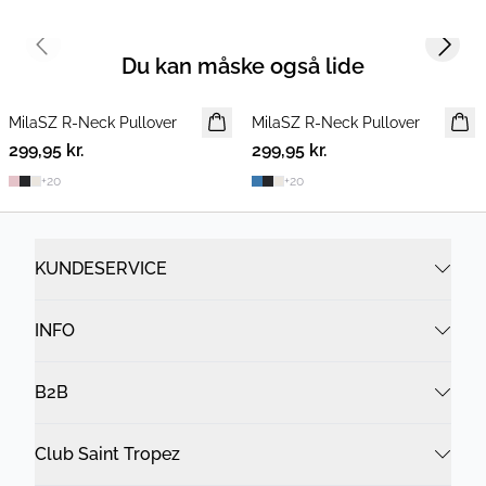
Previous slide
Next s
Du kan måske også lide
MilaSZ R-Neck Pullover
NYHED
MilaSZ R-Neck Pullover
NYHED
299,95 kr.
2 FOR 500 DKK
299,95 kr.
2 FOR 500 DKK
+
20
+
20
KUNDESERVICE
INFO
B2B
Club Saint Tropez