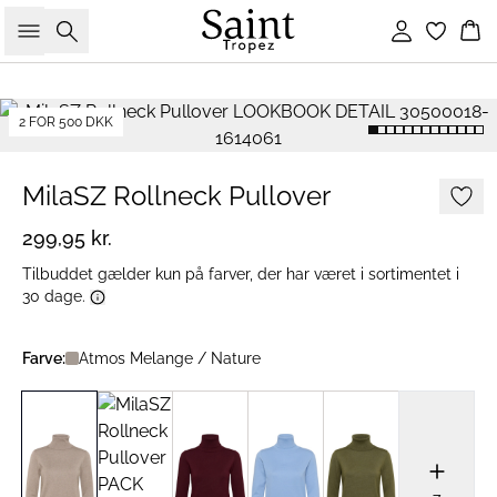
Søg
Log ind
Ku
2 FOR 500 DKK
MilaSZ Rollneck Pullover
299,95 kr.
Tilbuddet gælder kun på farver, der har været i sortimentet i
30 dage.
Farve:
Atmos Melange / Nature