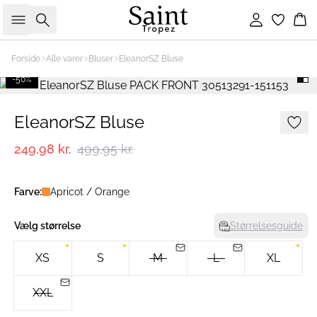
Søg
Log ind
Ku
Forside
Alle varer
Bluser
EleanorSZ Bluse
-50%
EleanorSZ Bluse
249,98 kr.
499,95 kr.
Farve:
Apricot / Orange
Vælg størrelse
Størrelsesguide
XS
S
M
L
XL
XXL