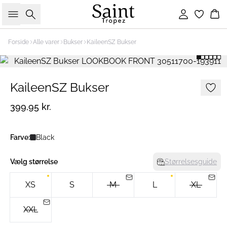
Søg
Log ind
Ku
Forside
Alle varer
Bukser
KaileenSZ Bukser
KaileenSZ Bukser
399,95 kr.
Farve:
Black
Vælg størrelse
Størrelsesguide
XS
S
M
L
XL
XXL