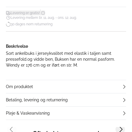
*
Levering er gratis!
Levering mellem tir. 11. aug. - ons. 12. aug.
30 dages nem returnering
Beskrivelse
Sort ankelbuks i jerseykvalitet med elastik i taljen samt
pressefold.og vidde ben, Buksen har en normal pasform.
Wendy er 176 cm og er iført en str. M.
Om produktet
Betaling, levering og returnering
Pleje & Vaskeanvisning
Previous slide
Next s