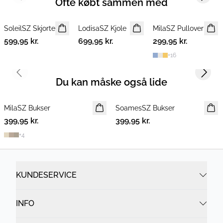
Ofte købt sammen med
SoleilSZ Skjorte
NYHED
LodisaSZ Kjole
NYHED
MilaSZ Pullover
NYHED
599,95 kr.
699,95 kr.
299,95 kr.
+
16
Previous slide
Next s
Du kan måske også lide
MilaSZ Bukser
NYHED
SoamesSZ Bukser
NYHED
399,95 kr.
399,95 kr.
+
4
KUNDESERVICE
INFO