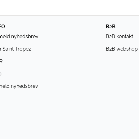
FO
B2B
lmeld nyhedsbrev
B2B kontakt
 Saint Tropez
B2B webshop
R
b
meld nyhedsbrev