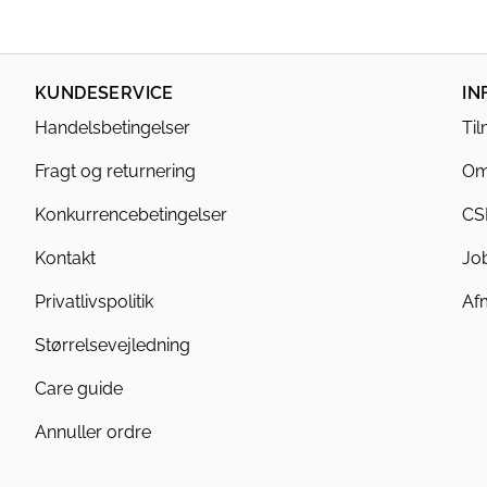
KUNDESERVICE
IN
Handelsbetingelser
Ti
Fragt og returnering
Om
Konkurrencebetingelser
CS
Kontakt
Jo
Privatlivspolitik
Af
Størrelsevejledning
Care guide
Annuller ordre