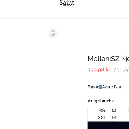
-50%
Next slide
MellaniSZ Kj
399,98 kr.
799,95
Farve:
Azure Blue
Vælg størrelse
XS
XXL