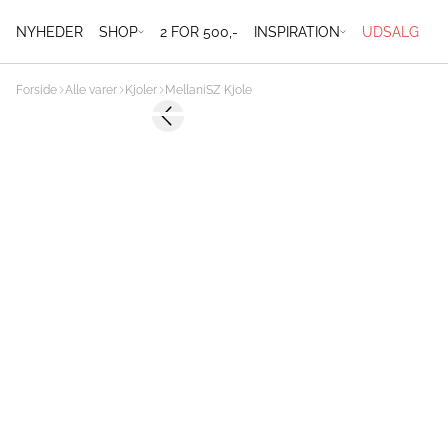
NYHEDER
SHOP
2 FOR 500,-
INSPIRATION
UDSALG
Forside
Alle varer
Kjoler
MellaniSZ Kjole
-50%
Previous slide