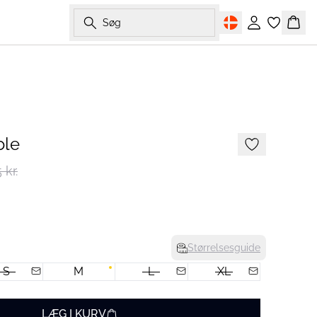
Søg
Log ind
Kurv
-50%
ole
 kr.
Størrelsesguide
S
M
L
XL
LÆG I KURV