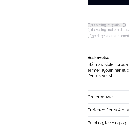
*
Levering er gratis!
Levering mellem tir. 11. 
30 dages nem returner
Beskrivelse
Blå maxi kjole i brod
ærmer. Kjolen har et casual fit
iført en str. M.
Om produktet
Preferred fibres & mat
Betaling, levering og 