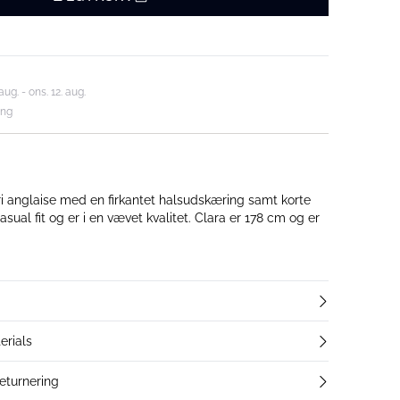
aug. - ons. 12. aug.
ing
eri anglaise med en firkantet halsudskæring samt korte
 og er i en vævet kvalitet. Clara er 178 cm og er
erials
returnering