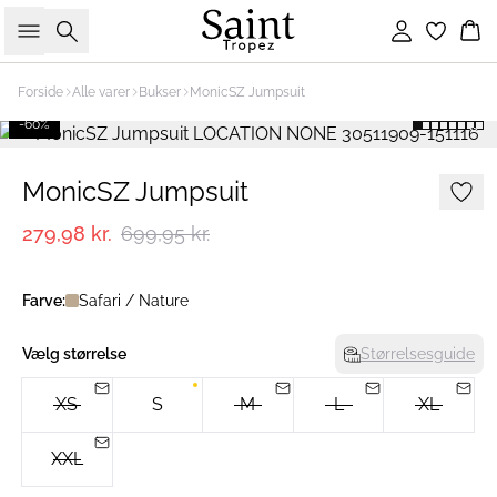
Søg
Log ind
Ku
Forside
Alle varer
Bukser
MonicSZ Jumpsuit
-60%
MonicSZ Jumpsuit
279,98 kr.
699,95 kr.
Farve:
Safari / Nature
Vælg størrelse
Størrelsesguide
XS
S
M
L
XL
XXL