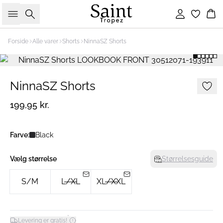
Søg
Log ind
Ku
Forside
Alle varer
Shorts
NinnaSZ Shorts
NinnaSZ Shorts
199,95 kr.
Farve:
Black
Vælg størrelse
Størrelsesguide
S/M
L/XL
XL/XXL
*
Levering er gratis!