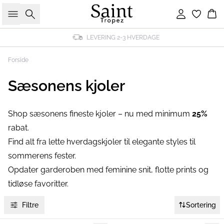
Søg
Log ind
Ku
LEVERING 2-3 HVERDAGE
Forside
Sæsonens kjoler
Shop sæsonens fineste kjoler – nu med minimum
25%
rabat.
Find alt fra lette hverdagskjoler til elegante styles til
sommerens fester.
Opdater garderoben med feminine snit, flotte prints og
tidløse favoritter.
Filtre
Sortering
-40%
-40%