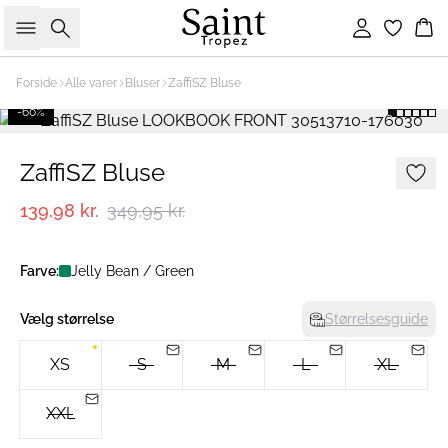
Søg
Log ind
Ku
Forside
Alle varer
Bluser
ZaffiSZ Bluse
-60%
ZaffiSZ Bluse
139,98 kr.
349,95 kr.
Farve:
Jelly Bean / Green
Vælg størrelse
Størrelsesguide
XS
S
M
L
XL
XXL