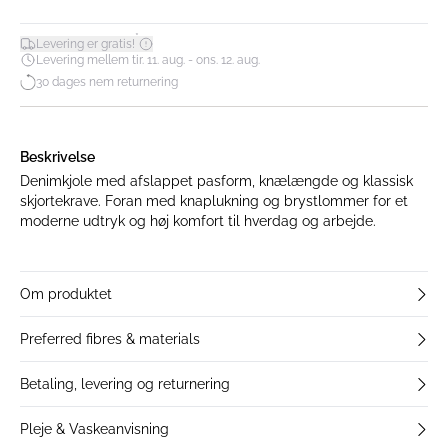
*
Levering er gratis!
Levering mellem tir. 11. aug. - ons. 12. aug.
30 dages nem returnering
Beskrivelse
Denimkjole med afslappet pasform, knælængde og klassisk
skjortekrave. Foran med knaplukning og brystlommer for et
moderne udtryk og høj komfort til hverdag og arbejde.
Om produktet
Preferred fibres & materials
Betaling, levering og returnering
Pleje & Vaskeanvisning