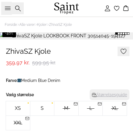
Søg
Log ind
Ku
Forside
Alle varer
Kjoler
ZhivaSZ Kjole
-40%
ZhivaSZ Kjole
359,97 kr.
599,95 kr.
Farve:
Medium Blue Denim
Vælg størrelse
Størrelsesguide
XS
S
M
L
XL
XXL