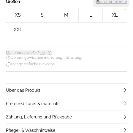
Größen
Größentabelle
XS
S
M
L
XL
XXL
*
Lieferung ab CHF5.50
Lieferung zwischen mo. 10. aug. - di. 11. aug.
30 tage einfache rückgabe
Über das Produkt
Preferred fibres & materials
Zahlung, Lieferung und Rückgabe
Pflege- & Waschhinweise