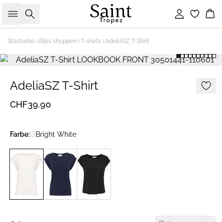
Suche
Einloggen
Wa
Startseite
Alles shoppen
T-shirts
AdeliaSZ T-Shirt
AdeliaSZ T-Shirt
CHF39.90
Farbe:
Bright White