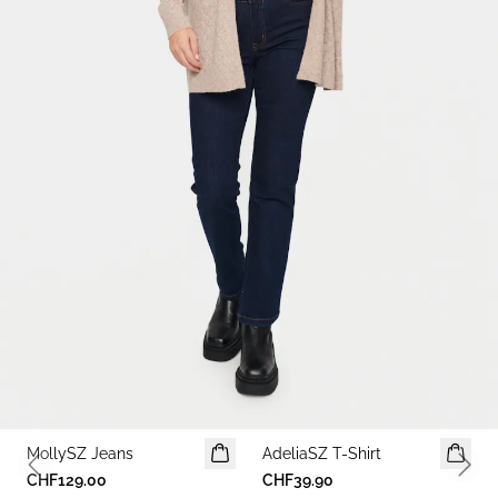
MollySZ Jeans
AdeliaSZ T-Shirt
Previous slide
Next 
CHF129.00
CHF39.90