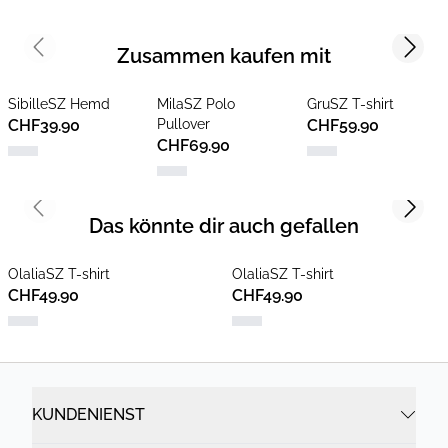
Zusammen kaufen mit
Previous slide
Next s
SibilleSZ Hemd
MilaSZ Polo
GruSZ T-shirt
CHF39.90
Pullover
CHF59.90
CHF69.90
Previous slide
Next s
Das könnte dir auch gefallen
OlaliaSZ T-shirt
OlaliaSZ T-shirt
CHF49.90
CHF49.90
KUNDENIENST