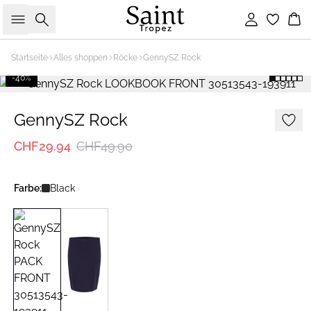
Suche
Einloggen
Wa
Startseite
Alles shoppen
Röcke
GennySZ Rock
-40%
GennySZ Rock
CHF29.94
CHF49.90
Farbe:
Black