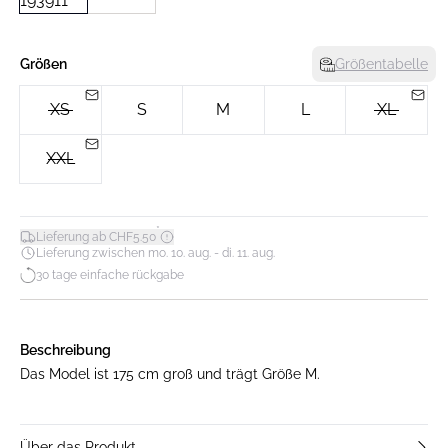
Größen
Größentabelle
XS
S
M
L
XL
XXL
*
Lieferung ab CHF5.50
Lieferung zwischen mo. 10. aug. - di. 11. aug.
30 tage einfache rückgabe
Beschreibung
Das Model ist 175 cm groß und trägt Größe M.
Über das Produkt