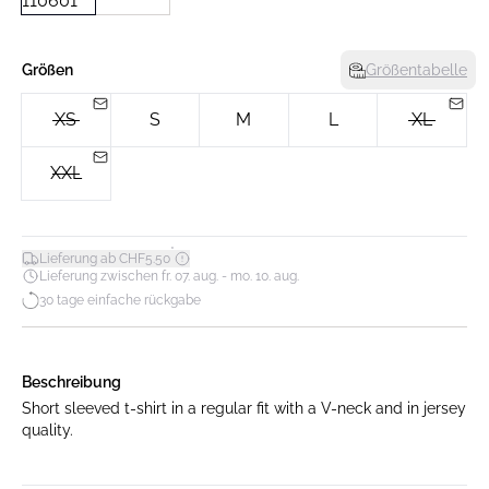
Größen
Größentabelle
XS
S
M
L
XL
XXL
*
Lieferung ab CHF5.50
Lieferung zwischen fr. 07. aug. - mo. 10. aug.
30 tage einfache rückgabe
Beschreibung
Short sleeved t-shirt in a regular fit with a V-neck and in jersey
quality.