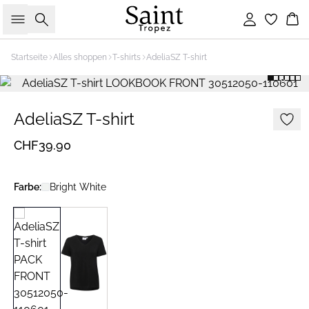
Suche
Einloggen
Wa
Startseite
Alles shoppen
T-shirts
AdeliaSZ T-shirt
AdeliaSZ T-shirt
CHF39.90
Farbe:
Bright White