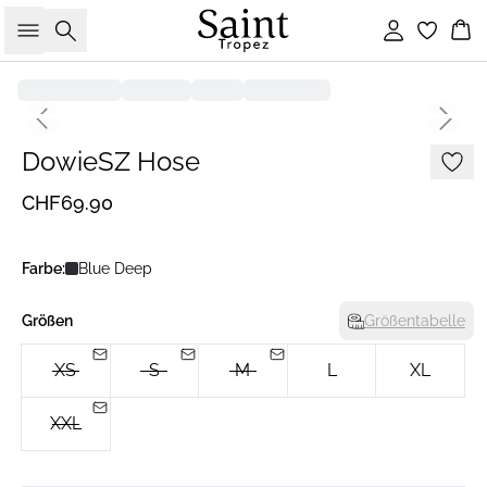
Suche
Einloggen
Wa
Previous slide
Next s
DowieSZ Hose
CHF69.90
Farbe:
Blue Deep
Größen
Größentabelle
XS
S
M
L
XL
XXL