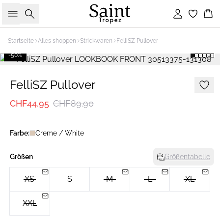
Suche
Einloggen
Wa
Startseite
Alles shoppen
Strickwaren
FelliSZ Pullover
-50%
FelliSZ Pullover
CHF44.95
CHF89.90
Farbe:
Creme / White
Größen
Größentabelle
XS
S
M
L
XL
XXL