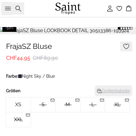
Suche
Einloggen
Wa
-50%
FrajaSZ Bluse
CHF44.95
CHF89.90
Farbe:
Night Sky / Blue
Größen
Größentabelle
XS
S
M
L
XL
XXL