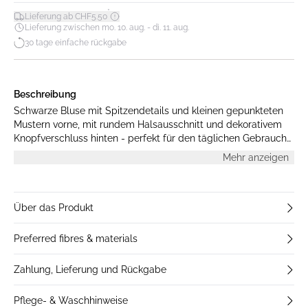
*
Lieferung ab CHF5.50
Lieferung zwischen mo. 10. aug. - di. 11. aug.
30 tage einfache rückgabe
Beschreibung
Schwarze Bluse mit Spitzendetails und kleinen gepunkteten
Mustern vorne, mit rundem Halsausschnitt und dekorativem
Knopfverschluss hinten - perfekt für den täglichen Gebrauch
und festliche Anlässe. Das Model ist 176 cm groß und trägt
Mehr anzeigen
Größe M.
Über das Produkt
Preferred fibres & materials
Zahlung, Lieferung und Rückgabe
Pflege- & Waschhinweise