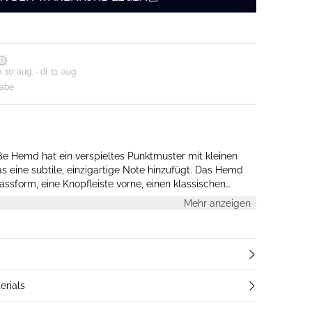
0. aug. - di. 11. aug.
gabe
ße Hemd hat ein verspieltes Punktmuster mit kleinen
 eine subtile, einzigartige Note hinzufügt. Das Hemd
assform, eine Knopfleiste vorne, einen klassischen
erundeten Saum, wodurch es sowohl vielseitig als auch
Mehr anzeigen
erials