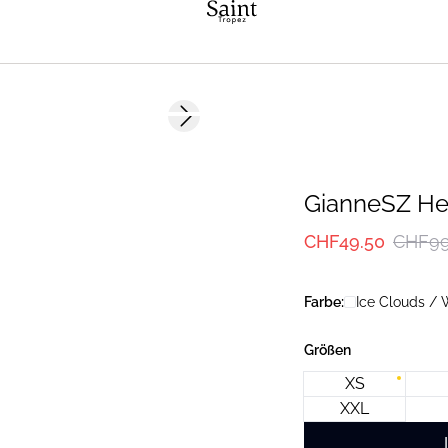
-50%
Next slide
GianneSZ H
CHF49.50
CHF99
Farbe:
Ice Clouds / 
Größen
XS
XXL