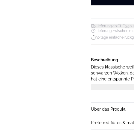
*
Lieferung ab CHF5.50
Lieferung zwischen mo. 1
30 tage einfache rück
Beschreibung
Dieses klassische wei
schwarzen Wolken, das
hat eine entspannte P
Kragen und einen abg
stilvoll ist.
Über das Produkt
Preferred fibres & mat