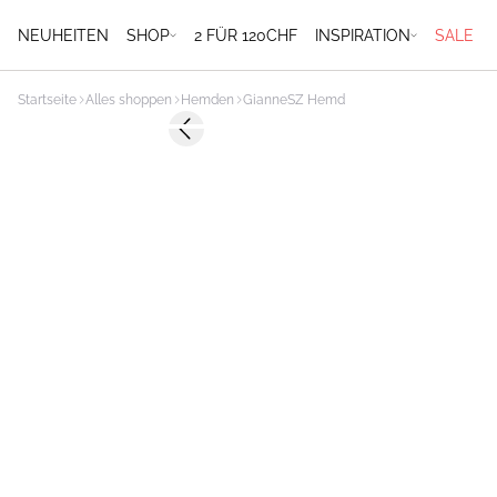
NEUHEITEN
SHOP
2 FÜR 120CHF
INSPIRATION
SALE
Startseite
Alles shoppen
Hemden
GianneSZ Hemd
-50%
Previous slide