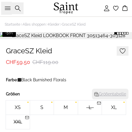
Suche
Einloggen
Wa
Startseite
Alles shoppen
Kleider
GraceSZ Kleid
-50%
GraceSZ Kleid
CHF59.50
CHF119.00
Farbe:
Black Burnished Florals
Größen
Größentabelle
XS
S
M
L
XL
XXL