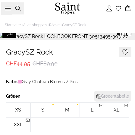
Suche
Einloggen
Wa
Startseite
Alles shoppen
Röcke
GracySZ Rock
-50%
GracySZ Rock
CHF44.95
CHF89.90
Farbe:
Gray Chateau Blooms / Pink
Größen
Größentabelle
XS
S
M
L
XL
XXL