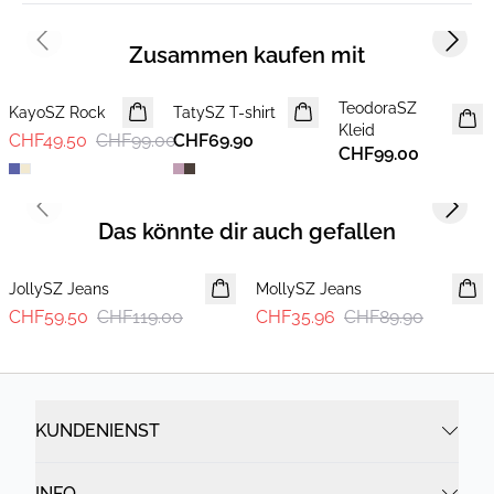
Previous slide
Next s
Zusammen kaufen mit
-50%
TeodoraSZ
KayoSZ Rock
TatySZ T-shirt
NEUHEIT
NEUHEIT
Kleid
CHF49.50
CHF99.00
CHF69.90
CHF99.00
Previous slide
Next s
Das könnte dir auch gefallen
-50%
-60%
JollySZ Jeans
MollySZ Jeans
CHF59.50
CHF119.00
CHF35.96
CHF89.90
KUNDENIENST
INFO