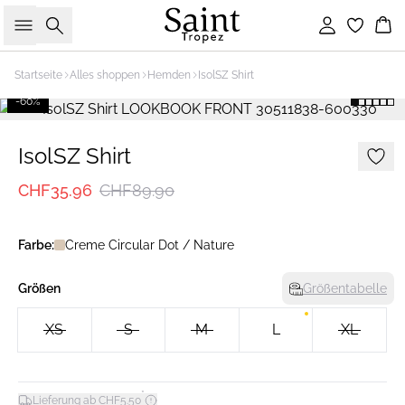
Suche
Einloggen
Wa
Startseite
Alles shoppen
Hemden
IsolSZ Shirt
-60%
IsolSZ Shirt
CHF35.96
CHF89.90
Farbe:
Creme Circular Dot / Nature
Größen
Größentabelle
XS
S
M
L
XL
*
Lieferung ab CHF5.50