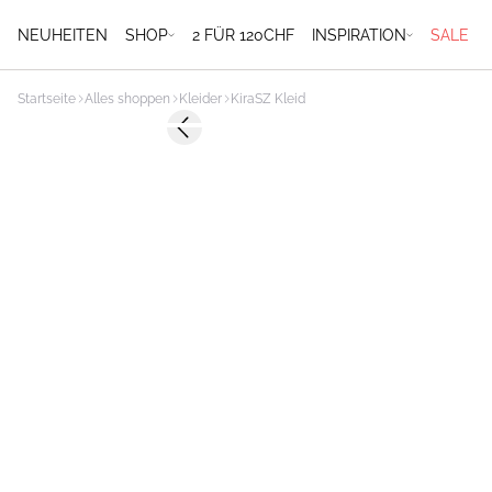
NEUHEITEN
SHOP
2 FÜR 120CHF
INSPIRATION
SALE
Startseite
Alles shoppen
Kleider
KiraSZ Kleid
-50%
Previous slide