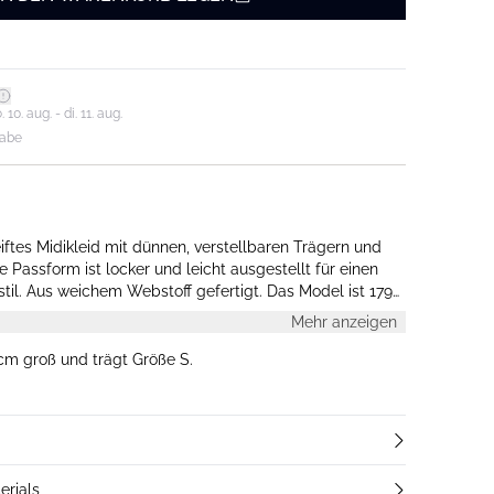
0. aug. - di. 11. aug.
gabe
iftes Midikleid mit dünnen, verstellbaren Trägern und
 Passform ist locker und leicht ausgestellt für einen
l. Aus weichem Webstoff gefertigt. Das Model ist 179
öße S.
Mehr anzeigen
 cm groß und trägt Größe S.
erials