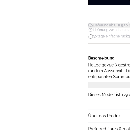
*
Lieferung ab CHF5.50
Lieferung zwischen mo. 1
30 tage einfache rück
Beschreibung
Hellbeige-weiß gestre
rundem Ausschnitt. Die
entspannten Sommersti
cm groß und trägt Gr
Dieses Modell ist 179
Über das Produkt
Preferred fibres & mat