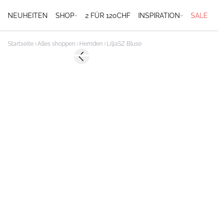
NEUHEITEN
SHOP
2 FÜR 120CHF
INSPIRATION
SALE
Startseite
Alles shoppen
Hemden
LiljaSZ Bluse
-50%
Previous slide