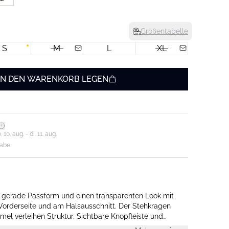
Größentabelle
S
M
L
XL
IN DEN WARENKORB LEGEN
0. aug. - di. 11. aug.
gabe
e gerade Passform und einen transparenten Look mit
Vorderseite und am Halsausschnitt. Der Stehkragen
rmel verleihen Struktur. Sichtbare Knopfleiste und
sse.