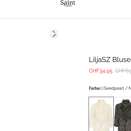
-50%
Next slide
LiljaSZ Bluse
CHF34.95
CHF69
Farbe:
Seedpearl / 