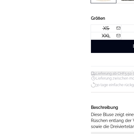
Größen
XS
XXL
*
Lieferung ab CHF5.50
Lieferung zwischen mo. 1
30 tage einfache rück
Beschreibung
Diese Bluse zeigt ein
Rüschen entlang der 
sowie die Dreiviertelä
geraffte Ärmelabschlü