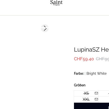
-40%
Next slide
LupinaSZ H
CHF59.40
CHF99
Farbe:
Bright White
Größen
XS
XXL