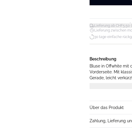
*
Lieferung ab CHF5.50
Lieferung zwischen mo. 1
30 tage einfache rück
Beschreibung
Bluse in Offwhite mit
Vorderseite. Mit klas
Gerade, leicht verkür
S.
Über das Produkt
Zahlung, Lieferung u