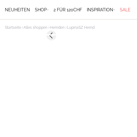
NEUHEITEN
SHOP
2 FÜR 120CHF
INSPIRATION
SALE
Startseite
Alles shoppen
Hemden
LupinaSZ Hemd
-40%
Previous slide