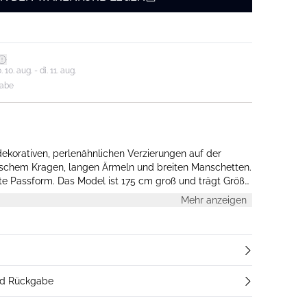
0. aug. - di. 11. aug.
gabe
 dekorativen, perlenähnlichen Verzierungen auf der
sischem Kragen, langen Ärmeln und breiten Manschetten.
zte Passform. Das Model ist 175 cm groß und trägt Größe
Mehr anzeigen
nd Rückgabe