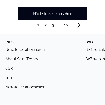
Nächste Seite ansehen
1
2
3
...
10
INFO
B2B
Newsletter abonnieren
B2B kontak
About Saint Tropez
B2B webs
CSR
Job
Newsletter abbestellen