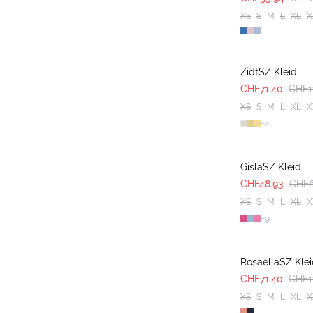
XS
S
M
L
XL
X
-40%
ZidtSZ Kleid
CHF71.40
CHF1
XS
S
M
L
XL
X
+
4
30%
GislaSZ Kleid
CHF48.93
CHF6
XS
S
M
L
XL
X
+
9
-40%
RosaellaSZ Kle
CHF71.40
CHF1
XS
S
M
L
XL
X