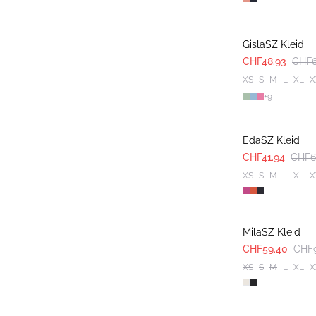
30%
GislaSZ Kleid
CHF48.93
CHF6
XS
S
M
L
XL
X
+
9
-40%
EdaSZ Kleid
CHF41.94
CHF6
XS
S
M
L
XL
X
-40%
MilaSZ Kleid
CHF59.40
CHF
XS
S
M
L
XL
X
-40%