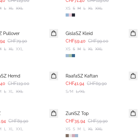
.40
CHF119.00
CHF71.40
CHF119.00
M
L
XL
XXL
XS
S
M
L
XL
XXL
-40%
Z Pullover
GislaSZ Kleid
.94
CHF79.90
CHF59.40
CHF99.00
M
L
XL
XXL
XS
S
M
L
XL
XXL
-40%
iaSZ Hemd
RaafaSZ Kaftan
.40
CHF119.00
CHF41.94
CHF69.90
M
L
XL
XXL
S/M
L/XL
-40%
Z
ZuniSZ Top
.94
CHF89.90
CHF35.94
CHF59.90
M
L
XL
XXL
XS
S
M
L
XL
XXL