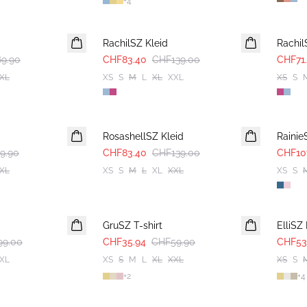
+
4
-40%
-40%
RachilSZ Kleid
Rachil
9.90
CHF83.40
CHF139.00
CHF71
XL
XS
S
M
L
XL
XXL
XS
S
-40%
-40%
RosashellSZ Kleid
Rainie
9.90
CHF83.40
CHF139.00
CHF10
XL
XS
S
M
L
XL
XXL
XS
S
-40%
-40%
GruSZ T-shirt
ElliS
99.00
CHF35.94
CHF59.90
CHF53
XL
XS
S
M
L
XL
XXL
XS
S
+
2
+
4
-40%
-40%