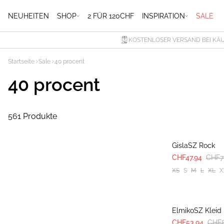
NEUHEITEN
SHOP
2 FÜR 120CHF
INSPIRATION
SALE
KOSTENLOSER VERSAND BEI KÄU
Startseite
Sale
40 procent
40 procent
561 Produkte
-40%
GislaSZ Rock
CHF47.94
CHF7
XS
S
M
L
XL
X
-40%
ElmikoSZ Kleid
CHF53.94
CHF8