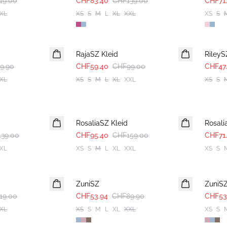
19.00
CHF83.40
CHF139.00
CHF71
XL
XS
S
M
L
XL
XXL
XS
S
-40%
-40%
RajaSZ Kleid
RileyS
9.90
CHF59.40
CHF99.00
CHF47
XL
XS
S
M
L
XL
XXL
XS
S
-40%
-40%
RosaliaSZ Kleid
Rosal
39.00
CHF95.40
CHF159.00
CHF71
XL
XS
S
M
L
XL
XXL
XS
S
-40%
-40%
ZuniSZ
ZuniS
19.00
CHF53.94
CHF89.90
CHF53
XL
XS
S
M
L
XL
XXL
XS
S