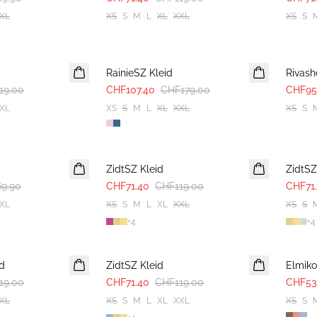
XL
XS
S
M
L
XL
XXL
XS
S
-40%
-40%
RainieSZ Kleid
Rivash
19.00
CHF107.40
CHF179.00
CHF95
XL
XS
S
M
L
XL
XXL
XS
S
-40%
-40%
ZidtSZ Kleid
ZidtSZ
9.90
CHF71.40
CHF119.00
CHF71
XL
XS
S
M
L
XL
XXL
XS
S
+
4
+
4
-40%
-40%
id
ZidtSZ Kleid
Elmiko
19.00
CHF71.40
CHF119.00
CHF53
XL
XS
S
M
L
XL
XXL
XS
S