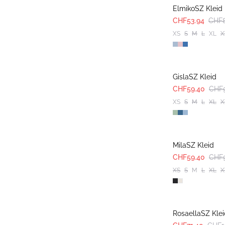
ElmikoSZ Kleid
CHF53.94
CHF8
XS
S
M
L
XL
X
-40%
GislaSZ Kleid
CHF59.40
CHF
XS
S
M
L
XL
X
-40%
MilaSZ Kleid
CHF59.40
CHF
XS
S
M
L
XL
X
-40%
RosaellaSZ Kle