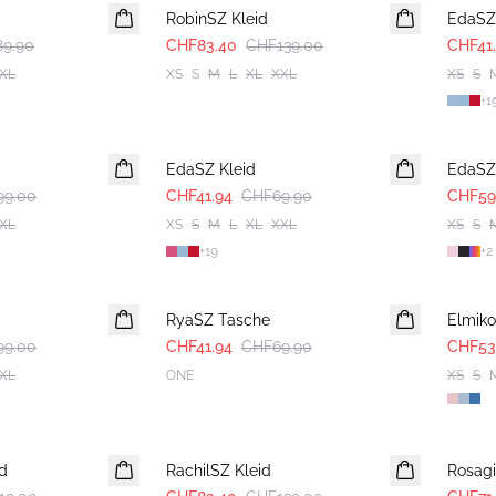
RobinSZ Kleid
EdaSZ
9.90
CHF83.40
CHF139.00
CHF41
XL
XS
S
M
L
XL
XXL
XS
S
+
1
-40%
-40%
EdaSZ Kleid
EdaSZ
99.00
CHF41.94
CHF69.90
CHF59
XL
XS
S
M
L
XL
XXL
XS
S
+
19
+
2
-40%
-40%
RyaSZ Tasche
Elmiko
99.00
CHF41.94
CHF69.90
CHF53
XL
ONE
XS
S
-40%
-40%
id
RachilSZ Kleid
Rosagi