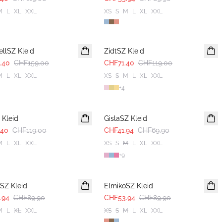
M
L
XL
XXL
XS
S
M
L
XL
XXL
-40%
ellSZ Kleid
ZidtSZ Kleid
.40
CHF159.00
CHF71.40
CHF119.00
M
L
XL
XXL
XS
S
M
L
XL
XXL
+
4
-40%
 Kleid
GislaSZ Kleid
.40
CHF119.00
CHF41.94
CHF69.90
M
L
XL
XXL
XS
S
M
L
XL
XXL
+
9
-40%
SZ Kleid
ElmikoSZ Kleid
.94
CHF89.90
CHF53.94
CHF89.90
M
L
XL
XXL
XS
S
M
L
XL
XXL