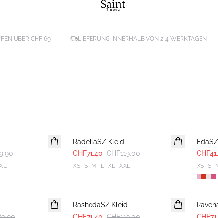
FEN ÜBER CHF 69
LIEFERUNG INNERHALB VON 2-4 WERKTAGEN
-40%
-40%
RadellaSZ Kleid
EdaSZ
9.90
CHF71.40
CHF119.00
CHF41
XL
XS
S
M
L
XL
XXL
XS
S
-40%
-40%
RashedaSZ Kleid
Raven
9.90
CHF71.40
CHF119.00
CHF71