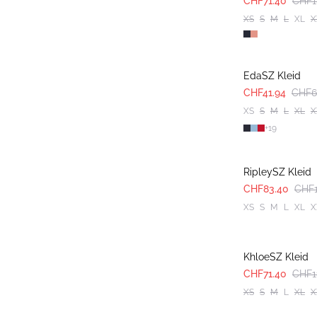
CHF71.40
CHF1
XS
S
M
L
XL
X
-40%
EdaSZ Kleid
CHF41.94
CHF6
XS
S
M
L
XL
X
+
19
-40%
RipleySZ Kleid
CHF83.40
CHF1
XS
S
M
L
XL
X
-40%
KhloeSZ Kleid
CHF71.40
CHF1
XS
S
M
L
XL
X