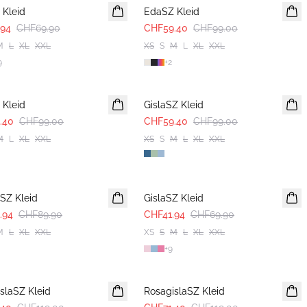
 Kleid
EdaSZ Kleid
.94
CHF69.90
CHF59.40
CHF99.00
M
L
XL
XXL
XS
S
M
L
XL
XXL
9
+
2
-40%
 Kleid
GislaSZ Kleid
.40
CHF99.00
CHF59.40
CHF99.00
M
L
XL
XXL
XS
S
M
L
XL
XXL
-40%
SZ Kleid
GislaSZ Kleid
.94
CHF89.90
CHF41.94
CHF69.90
M
L
XL
XXL
XS
S
M
L
XL
XXL
+
9
-40%
slaSZ Kleid
RosagislaSZ Kleid