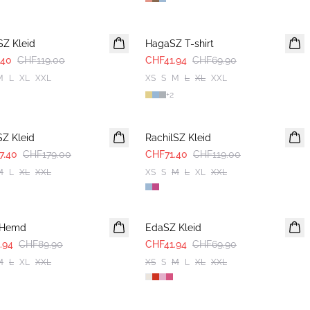
-40%
SZ Kleid
HagaSZ T-shirt
.40
CHF119.00
CHF41.94
CHF69.90
M
L
XL
XXL
XS
S
M
L
XL
XXL
+
2
-40%
SZ Kleid
RachilSZ Kleid
7.40
CHF179.00
CHF71.40
CHF119.00
M
L
XL
XXL
XS
S
M
L
XL
XXL
-40%
Z Hemd
EdaSZ Kleid
.94
CHF89.90
CHF41.94
CHF69.90
M
L
XL
XXL
XS
S
M
L
XL
XXL
-40%