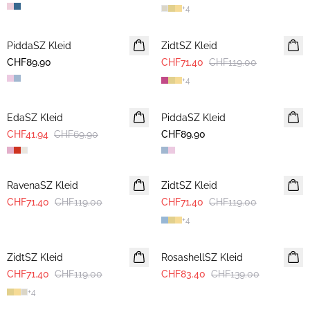
+
4
-40%
PiddaSZ Kleid
NEUHEIT
ZidtSZ Kleid
CHF89.90
CHF71.40
CHF119.00
+
4
-40%
EdaSZ Kleid
PiddaSZ Kleid
NEUHEIT
CHF41.94
CHF69.90
CHF89.90
-40%
-40%
RavenaSZ Kleid
ZidtSZ Kleid
CHF71.40
CHF119.00
CHF71.40
CHF119.00
+
4
-40%
-40%
ZidtSZ Kleid
RosashellSZ Kleid
CHF71.40
CHF119.00
CHF83.40
CHF139.00
+
4
-40%