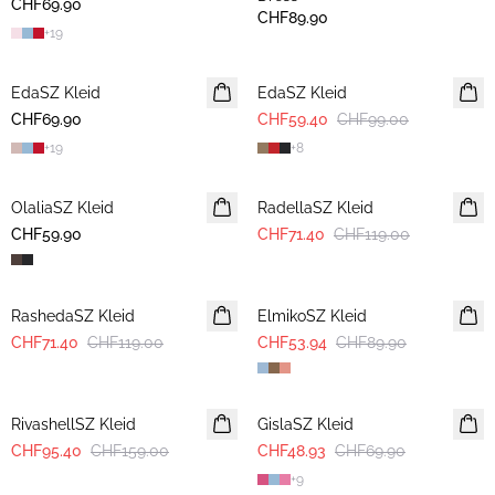
CHF69.90
CHF89.90
+
19
-40%
EdaSZ Kleid
EdaSZ Kleid
CHF69.90
CHF59.40
CHF99.00
+
19
+
8
-40%
OlaliaSZ Kleid
NEUHEIT
RadellaSZ Kleid
CHF59.90
CHF71.40
CHF119.00
-40%
-40%
RashedaSZ Kleid
ElmikoSZ Kleid
CHF71.40
CHF119.00
CHF53.94
CHF89.90
-40%
30%
RivashellSZ Kleid
GislaSZ Kleid
CHF95.40
CHF159.00
CHF48.93
CHF69.90
+
9
-40%
-40%