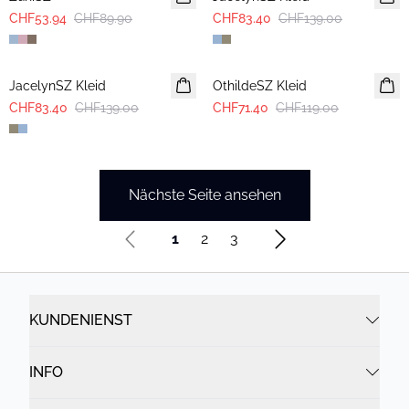
CHF53.94
CHF89.90
CHF83.40
CHF139.00
-40%
-40%
JacelynSZ Kleid
OthildeSZ Kleid
CHF83.40
CHF139.00
CHF71.40
CHF119.00
Nächste Seite ansehen
1
2
3
KUNDENIENST
INFO