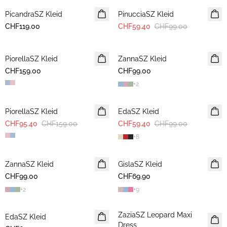
PicandraSZ Kleid
NEUHEIT
PinucciaSZ Kleid
CHF119.00
CHF59.40
CHF99.00
PiorellaSZ Kleid
ZannaSZ Kleid
CHF159.00
CHF99.00
+
2
-40%
-40%
PiorellaSZ Kleid
EdaSZ Kleid
CHF95.40
CHF159.00
CHF59.40
CHF99.00
+
8
ZannaSZ Kleid
GislaSZ Kleid
CHF99.00
CHF69.90
+
2
+
9
ZaziaSZ Leopard Maxi
EdaSZ Kleid
Dress