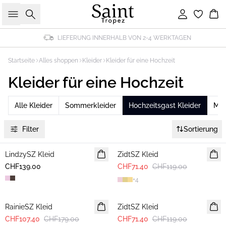
Suche
Einloggen
Wa
LIEFERUNG INNERHALB VON 2-4 WERKTAGEN
Startseite
Alles shoppen
Kleider
Kleider für eine Hochzeit
Kleider für eine Hochzeit
Alle Kleider
Sommerkleider
Hochzeitsgast Kleider
Mid
Filter
Sortierung
-40%
LindzySZ Kleid
NEUHEIT
ZidtSZ Kleid
CHF139.00
CHF71.40
CHF119.00
+
4
-40%
-40%
RainieSZ Kleid
ZidtSZ Kleid
CHF107.40
CHF179.00
CHF71.40
CHF119.00