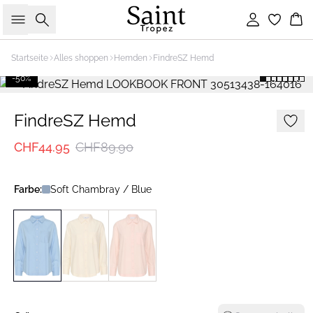
Suche
Einloggen
Wa
Startseite
Alles shoppen
Hemden
FindreSZ Hemd
-50%
FindreSZ Hemd
CHF44.95
CHF89.90
Farbe:
Soft Chambray / Blue