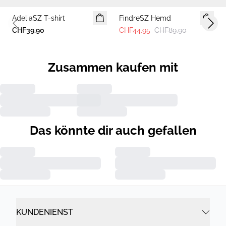
AdeliaSZ T-shirt
MITGLIEDERANGEBOT
FindreSZ Hemd
Previous slide
Next 
CHF39.90
CHF44.95
CHF89.90
Zusammen kaufen mit
Das könnte dir auch gefallen
KUNDENIENST