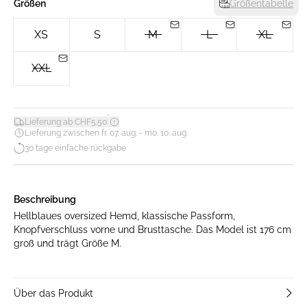
Größen
Größentabelle
XS
S
M
L
XL
XXL
*
Lieferung ab CHF5.50
Lieferung zwischen fr. 07. aug. - mo. 10. aug.
30 tage einfache rückgabe
Beschreibung
Hellblaues oversized Hemd, klassische Passform,
Knopfverschluss vorne und Brusttasche. Das Model ist 176 cm
groß und trägt Größe M.
Über das Produkt