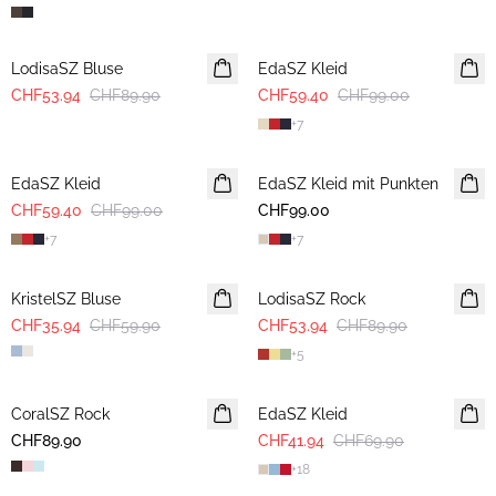
-40%
-40%
LodisaSZ Bluse
EdaSZ Kleid
CHF53.94
CHF89.90
CHF59.40
CHF99.00
+
7
-40%
EdaSZ Kleid
EdaSZ Kleid mit Punkten
CHF59.40
CHF99.00
CHF99.00
+
7
+
7
-40%
-40%
KristelSZ Bluse
LodisaSZ Rock
CHF35.94
CHF59.90
CHF53.94
CHF89.90
+
5
-40%
CoralSZ Rock
NEUHEIT
EdaSZ Kleid
CHF89.90
CHF41.94
CHF69.90
+
18
-40%
-40%