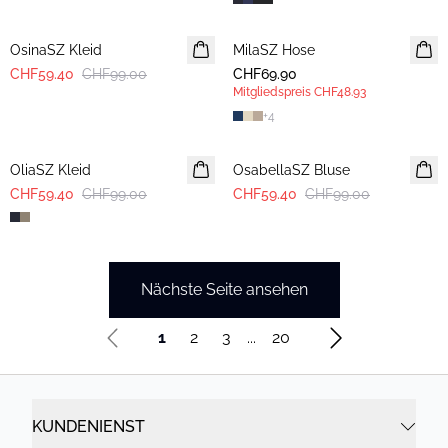
-40%
OsinaSZ Kleid
MilaSZ Hose
NEUHEIT
CHF59.40
CHF99.00
CHF69.90
MITGLIEDERANGEBOT
Mitgliedspreis
CHF48.93
+
4
-40%
-40%
OliaSZ Kleid
OsabellaSZ Bluse
CHF59.40
CHF99.00
CHF59.40
CHF99.00
Nächste Seite ansehen
1
2
3
...
20
KUNDENIENST