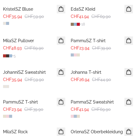
KristelSZ Bluse
EdaSZ Kleid
CHF35.94
CHF59.90
CHF41.94
CHF69.90
+
18
30%
-40%
MilaSZ Pullover
PammuSZ T-shirt
CHF48.93
CHF69.90
CHF23.94
CHF39.90
+
5
-40%
-40%
JohanniSZ Sweatshirt
Johanna T-shirt
CHF35.94
CHF59.90
CHF26.94
CHF44.90
-40%
-40%
PammuSZ T-shirt
PammaSZ Sweatshirt
CHF23.94
CHF39.90
CHF41.94
CHF69.90
-40%
MilaSZ Rock
NEUHEIT
OrlenaSZ Oberbekleidung