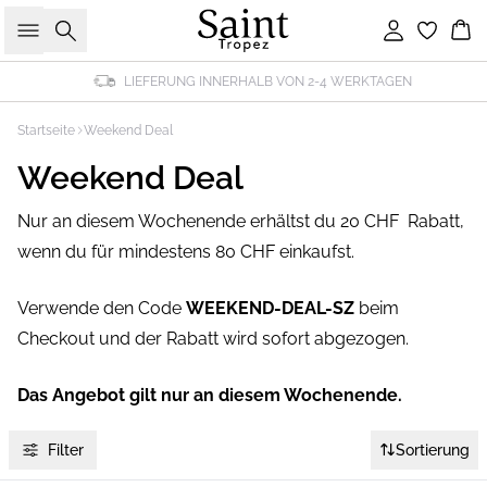
Suche
Einloggen
Wa
LIEFERUNG INNERHALB VON 2-4 WERKTAGEN
Startseite
Weekend Deal
Weekend Deal
Nur an diesem Wochenende erhältst du 20 CHF Rabatt,
wenn du für mindestens 80 CHF einkaufst.
Verwende den Code
WEEKEND-DEAL-SZ
beim
Checkout und der Rabatt wird sofort abgezogen.
Das Angebot gilt nur an diesem Wochenende.
Filter
Sortierung
-40%
-40%