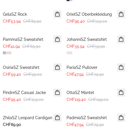
-40%
-40%
GelaSZ Rock
OrielSZ Oberbekleidung
CHF53.94
CHF89.90
CHF95.40
CHF159.00
-40%
-40%
PammaSZ Sweatshirt
JohanniSZ Sweatshirt
CHF41.94
CHF69.90
CHF35.94
CHF59.90
-40%
-40%
OsiriaSZ Sweatshirt
PariaSZ Pullover
CHF59.40
CHF99.00
CHF47.94
CHF79.90
-40%
-40%
PindreSZ Casual Jacke
OttaSZ Mantel
CHF95.40
CHF159.00
CHF119.40
CHF199.00
-40%
ZhilaSZ Leopard Cardigan
PadmiaSZ Sweatshirt
CHF89.90
CHF47.94
CHF79.90