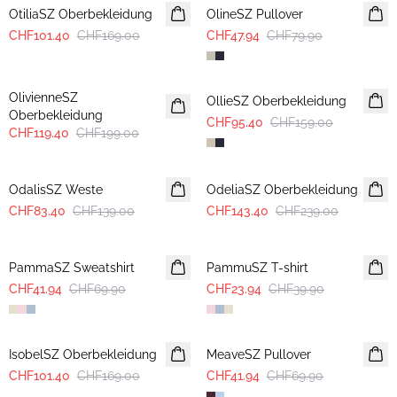
OtiliaSZ Oberbekleidung
OlineSZ Pullover
CHF101.40
CHF169.00
CHF47.94
CHF79.90
-40%
-40%
OlivienneSZ
OllieSZ Oberbekleidung
Oberbekleidung
CHF95.40
CHF159.00
CHF119.40
CHF199.00
-40%
-40%
OdalisSZ Weste
OdeliaSZ Oberbekleidung
CHF83.40
CHF139.00
CHF143.40
CHF239.00
-40%
-40%
PammaSZ Sweatshirt
PammuSZ T-shirt
CHF41.94
CHF69.90
CHF23.94
CHF39.90
-40%
-40%
IsobelSZ Oberbekleidung
MeaveSZ Pullover
CHF101.40
CHF169.00
CHF41.94
CHF69.90