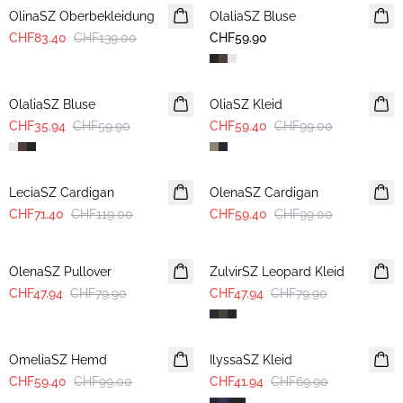
OlinaSZ Oberbekleidung
OlaliaSZ Bluse
NEUHEIT
CHF83.40
CHF139.00
CHF59.90
-40%
-40%
OlaliaSZ Bluse
OliaSZ Kleid
CHF35.94
CHF59.90
CHF59.40
CHF99.00
-40%
-40%
LeciaSZ Cardigan
OlenaSZ Cardigan
CHF71.40
CHF119.00
CHF59.40
CHF99.00
-40%
-40%
OlenaSZ Pullover
ZulvirSZ Leopard Kleid
CHF47.94
CHF79.90
CHF47.94
CHF79.90
-40%
-40%
OmeliaSZ Hemd
IlyssaSZ Kleid
CHF59.40
CHF99.00
CHF41.94
CHF69.90