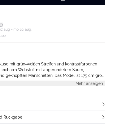
7. aug. - mo. 10. aug.
gabe
luse mit grün-weißen Streifen und kontrastfarbenen
us leichtem Webstoff mit abgerundetem Saum,
nd geknöpften Manschetten. Das Model ist 175 cm groß
Mehr anzeigen
nd Rückgabe