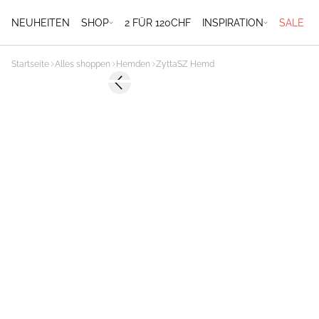
NEUHEITEN
SHOP
2 FÜR 120CHF
INSPIRATION
SALE
Startseite
Alles shoppen
Hemden
ZyttaSZ Hemd
-40%
Previous slide