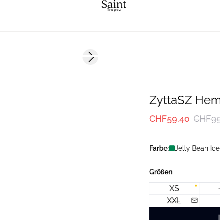
-40%
Next slide
ZyttaSZ He
CHF59.40
CHF99
Farbe:
Jelly Bean Ice
Größen
XS
XXL