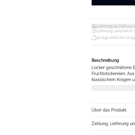
*
Lieferung ab CHF5.50
Lieferung zwischen fr. 0
30 tage einfache rück
Beschreibung
Locker geschnittene B
Fruchtstickereien. A
klassischem Kragen u
und trägt Größe S.
Über das Produkt
Zahlung, Lieferung u