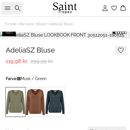
Søg
Log ind
Ku
Forside
Alle varer
Bluser
AdeliaSZ Bluse
-60%
AdeliaSZ Bluse
119,98 kr.
299,95 kr.
Farve:
Musk / Green