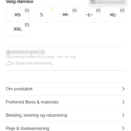
Vælg størrelse
Størrelsesguide
XS
S
M
L
XL
XXL
*
Levering er gratis!
Levering mellem tir. 11. aug. - ons. 12. aug.
30 dages nem returnering
Om produktet
Preferred fibres & materials
Betaling, levering og returnering
Pleje & Vaskeanvisning