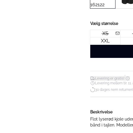
Vælg størrelse
XS
XXL
*
Levering er gratis!
Levering mellem tir. 11. 
30 dages nem returner
Beskrivelse
Flot lyserød kjole ud
bånd i tajl