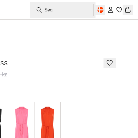
Søg
Log ind
Kurv
-50%
ess
kr.