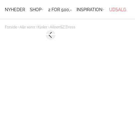
NYHEDER
SHOP
2 FOR 500,-
INSPIRATION
UDSALG
Forside
Alle varer
Kjoler
AileenSZ Dress
-50%
Previous slide