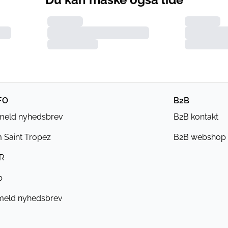
FO
B2B
lmeld nyhedsbrev
B2B kontakt
 Saint Tropez
B2B webshop
R
b
meld nyhedsbrev