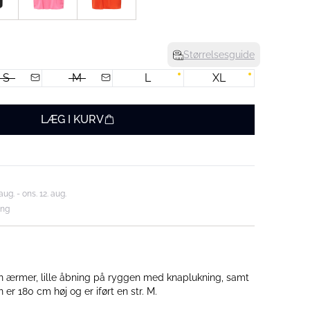
Størrelsesguide
S
M
L
XL
LÆG I KURV
aug. - ons. 12. aug.
ing
en ærmer, lille åbning på ryggen med knaplukning, samt
en. Modellen er 180 cm høj og er iført en str. M.