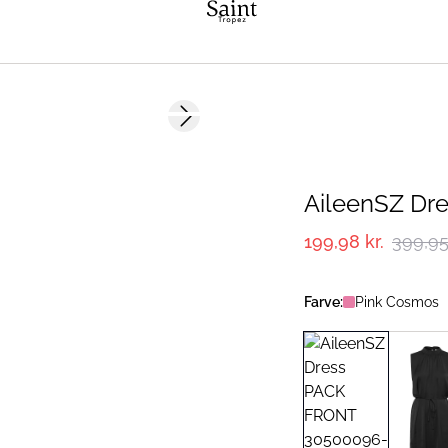
-50%
Next slide
AileenSZ Dr
199,98 kr.
399,95 
Farve:
Pink Cosmos