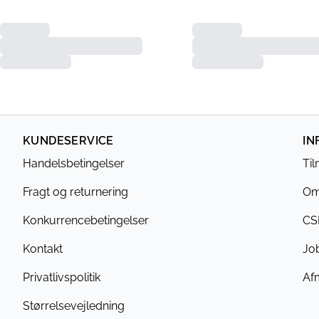
KUNDESERVICE
IN
Handelsbetingelser
Ti
Fragt og returnering
Om
Konkurrencebetingelser
CS
Kontakt
Jo
Privatlivspolitik
Af
Størrelsevejledning