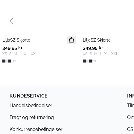
Previous slide
LiljaSZ Skjorte
NYHED
LiljaSZ Skjorte
NYHED
349,95 kr.
349,95 kr.
XS
S
M
L
XL
XXL
XS
S
M
L
XL
XXL
+
11
+
11
KUNDESERVICE
IN
Handelsbetingelser
Ti
Fragt og returnering
Om
Konkurrencebetingelser
CS