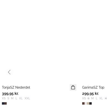
Previous slide
TonjaSZ Nederdel
NYHED
GarimaSZ Top
399,95 kr.
299,95 kr.
XS
S
M
L
XL
XXL
XS
S
M
L
XL
X