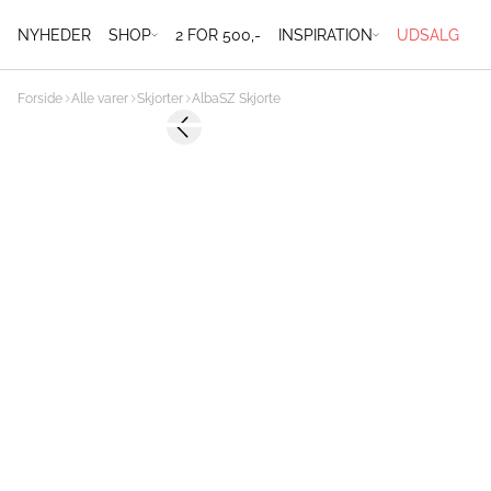
NYHEDER
SHOP
2 FOR 500,-
INSPIRATION
UDSALG
Forside
Alle varer
Skjorter
AlbaSZ Skjorte
Previous slide