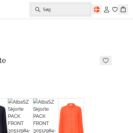
Søg
Log ind
Kurv
te