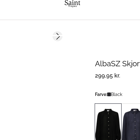
Next slide
AlbaSZ Skjor
299,95 kr.
Farve:
Black