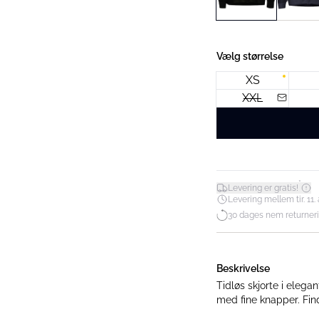
Vælg størrelse
XS
XXL
*
Levering er gratis!
Levering mellem tir. 11. 
30 dages nem returner
Beskrivelse
Tidløs skjorte i elegan
med 