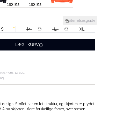
Størrelsesguide
S
M
L
XL
LÆG I KURV
aug. - ons. 12. aug.
ing
t design. Stoffet har en let struktur, og skjorten er prydet
fine knapper. Find Alba skjorten i flere forskellige farver, hver sæson.