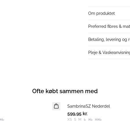
Om produktet
Preferred fibres & mat
Betaling, levering og 
Pleje & Vaskeanvisnin
Ofte købt sammen med
SambrinaSZ Nederdel
NYHED
599,95 kr.
XL
XS
S
M
L
XL
XXL