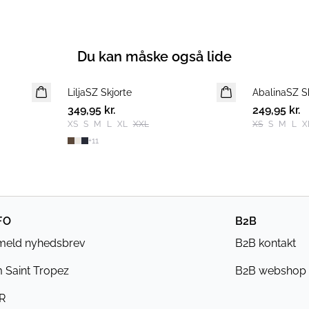
Du kan måske også lide
LiljaSZ Skjorte
NYHED
AbalinaSZ S
NYHED
349,95 kr.
249,95 kr.
XS
S
M
L
XL
XXL
XS
S
M
L
X
+
11
FO
B2B
lmeld nyhedsbrev
B2B kontakt
 Saint Tropez
B2B webshop
R