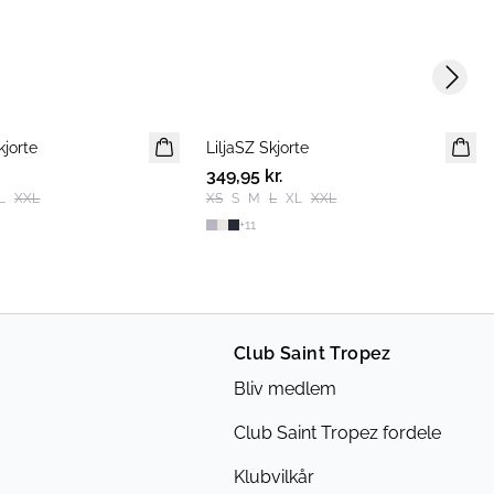
Next s
kjorte
LiljaSZ Skjorte
NYHED
349,95 kr.
L
XXL
XS
S
M
L
XL
XXL
+
11
Club Saint Tropez
Bliv medlem
Club Saint Tropez fordele
Klubvilkår