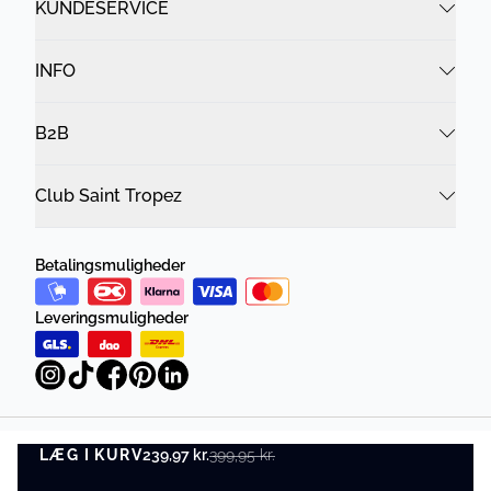
KUNDESERVICE
INFO
B2B
Club Saint Tropez
Betalingsmuligheder
Leveringsmuligheder
LÆG I KURV
Privatlivspolitik
Vilkår og betingelser
239,97 kr.
399,95 kr.
LÆG I KURV