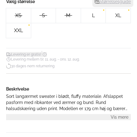
Vælg størrelse
Størrelsesguide
XS
S
M
L
XL
XXL
*
Levering er gratis!
Levering mellem tir. 11. aug. - ons. 12. aug.
30 dages nem returnering
Beskrivelse
Sort langærmet sweater i blødt, fluffy materiale. Afslappet
pasform med ribkanter ved ærmer og bund. Rund
halsudskæring uden print. Modellen er 179 cm høj og bærer
en størrelse S.
Vis mere