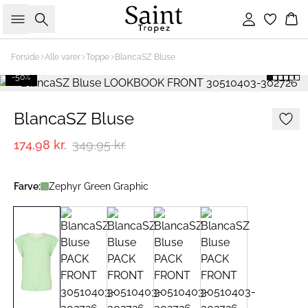
Søg
Log ind
Ku
Forside
Alle varer
Toppe
BlancaSZ Bluse
-50%
BlancaSZ Bluse
174,98 kr.
349,95 kr.
Farve:
Zephyr Green Graphic