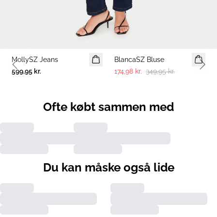
-50%
MollySZ Jeans
BlancaSZ Bluse
Previous slide
Next 
599,95 kr.
174,98 kr.
349,95 kr.
Ofte købt sammen med
Du kan måske også lide