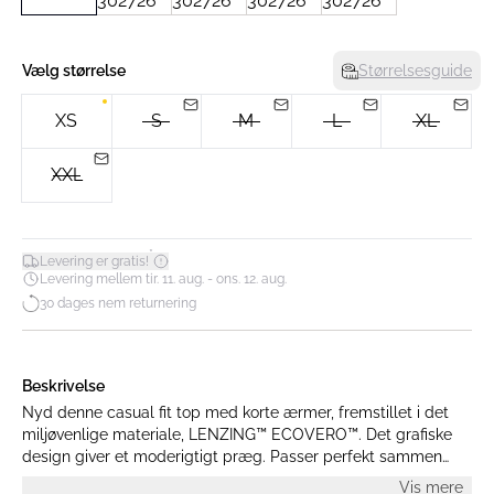
Vælg størrelse
Størrelsesguide
XS
S
M
L
XL
XXL
*
Levering er gratis!
Levering mellem tir. 11. aug. - ons. 12. aug.
30 dages nem returnering
Beskrivelse
Nyd denne casual fit top med korte ærmer, fremstillet i det
miljøvenlige materiale, LENZING™ ECOVERO™. Det grafiske
design giver et moderigtigt præg. Passer perfekt sammen
med et par jeans eller en nederdel.
Vis mere