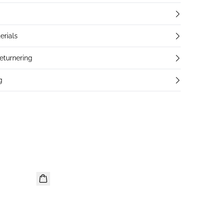
erials
returnering
g