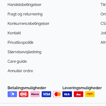
Handelsbetingelser
Ti
Fragt og returnering
Om
Konkurrencebetingelser
CS
Kontakt
Jo
Privatlivspolitik
Af
Størrelsevejledning
Care guide
Annuller ordre
Betalingsmuligheder
Leveringsmuligheder