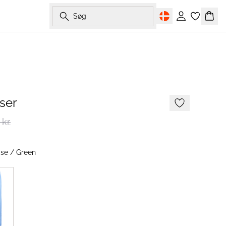
Søg
Log ind
Kurv
-50%
ser
kr.
ise / Green