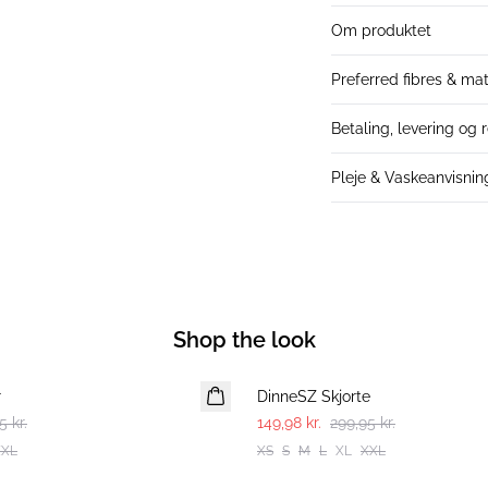
Om produktet
Preferred fibres & mat
Betaling, levering og 
Pleje & Vaskeanvisnin
Shop the look
-50%
r
DinneSZ Skjorte
5 kr.
149,98 kr.
299,95 kr.
XXL
XS
S
M
L
XL
XXL