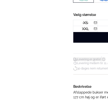
Vælg størrelse
XS
XXL
*
Levering er gratis!
Levering mellem tir. 11. 
30 dages nem returner
Beskrivelse
Afslappede bukser med ela
177 cm høj og er iført 