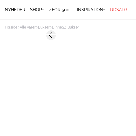
NYHEDER
SHOP
2 FOR 500,-
INSPIRATION
UDSALG
Forside
Alle varer
Bukser
DinneSZ Bukser
-50%
Previous slide