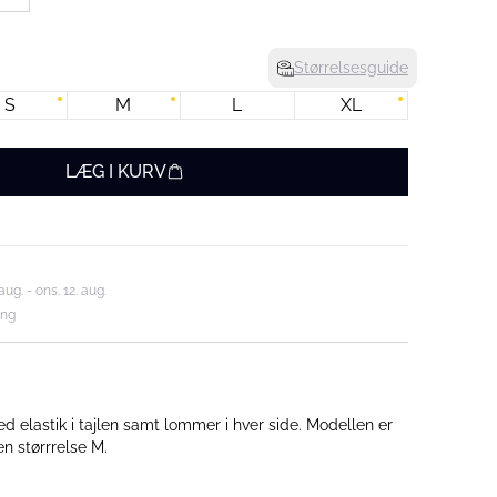
Størrelsesguide
S
M
L
XL
LÆG I KURV
aug. - ons. 12. aug.
ing
stik i tajlen samt lommer i hver side. Modellen er
en størrrelse M.