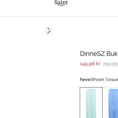
-50%
Next slide
DinneSZ Buk
149,98 kr.
299,95 
Farve:
Pastel Turquo