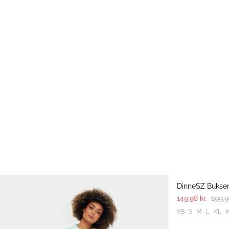
-50%
DinneSZ Bukse
149,98 kr.
299,9
XS
S
M
L
XL