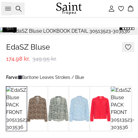
Søg
Log ind
Ku
-50%
EdaSZ Bluse
174,98 kr.
349,95 kr.
Farve:
Baritone Leaves Strokes / Blue