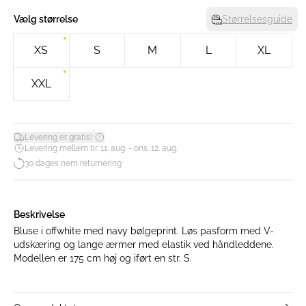
Vælg størrelse
Størrelsesguide
XS
S
M
L
XL
XXL
*
Levering er gratis!
Levering mellem tir. 11. aug. - ons. 12. aug.
30 dages nem returnering
Beskrivelse
Bluse i offwhite med navy bølgeprint. Løs pasform med V-
udskæring og lange ærmer med elastik ved håndleddene.
Modellen er 175 cm høj og iført en str. S.