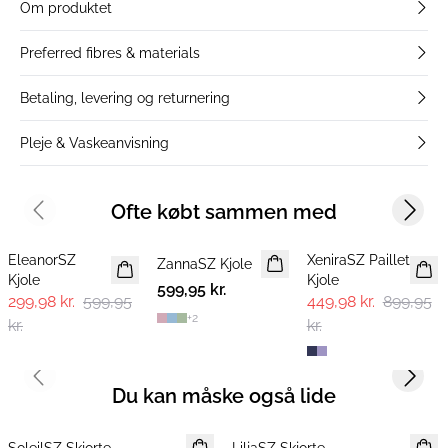
Om produktet
Preferred fibres & materials
Betaling, levering og returnering
Pleje & Vaskeanvisning
Ofte købt sammen med
Previous slide
Next s
-50%
-50%
EleanorSZ
XeniraSZ Paillet
ZannaSZ Kjole
Kjole
Kjole
599,95 kr.
299,98 kr.
599,95
449,98 kr.
899,95
+
2
kr.
kr.
Previous slide
Next s
Du kan måske også lide
SoleilSZ Skjorte
NYHED
LiljaSZ Skjorte
NYHED