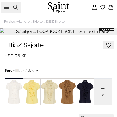
Søg
Log ind
Ku
Forside
Alle varer
Skjorter
ElliSZ Skjorte
ElliSZ Skjorte
499,95 kr.
Farve:
Ice / White
2