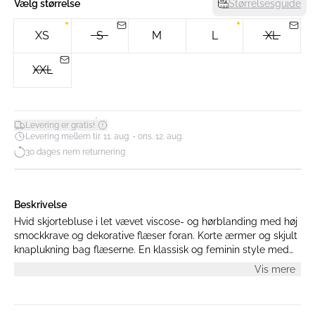
Vælg størrelse
Størrelsesguide
XS
S
M
L
XL
XXL
*
Levering er gratis!
Levering mellem tir. 11. aug. - ons. 12. aug.
30 dages nem returnering
Beskrivelse
Hvid skjortebluse i let vævet viscose- og hørblanding med høj
smockkrave og dekorative flæser foran. Korte ærmer og skjult
knaplukning bag flæserne. En klassisk og feminin style med
let figursyet pasform. Modellen er 175 cm høj og iført en str. S.
Vis mere