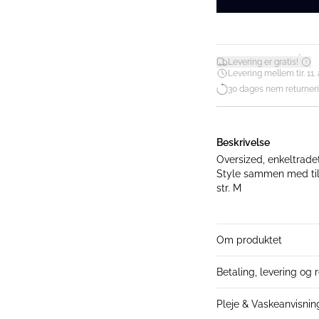
*
Levering er gratis!
Levering mellem tir. 11. 
30 dages nem returner
Beskrivelse
Oversized, enkeltrade
Style sammen med tilhørende bukser. Model
str. M
Om produktet
Betaling, levering og 
Pleje & Vaskeanvisnin