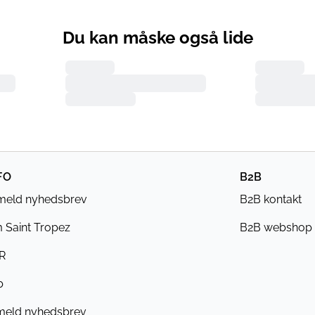
Du kan måske også lide
FO
B2B
lmeld nyhedsbrev
B2B kontakt
 Saint Tropez
B2B webshop
R
b
meld nyhedsbrev