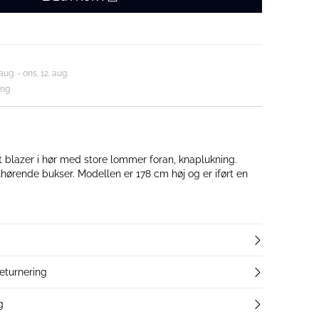
aug. - ons. 12. aug.
ing
t blazer i hør med store lommer foran, knaplukning.
len er 178 cm høj og er iført en
returnering
g