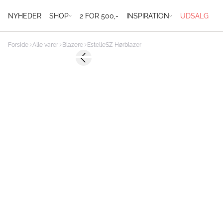
NYHEDER
SHOP
2 FOR 500,-
INSPIRATION
UDSALG
Forside
Alle varer
Blazere
EstelleSZ Hørblazer
-50%
Previous slide