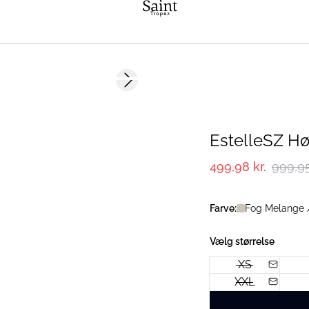
-50%
Next slide
EstelleSZ Hø
499,98 kr.
999,95
Farve:
Fog Melange 
Vælg størrelse
XS
XXL