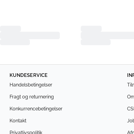
KUNDESERVICE
IN
Handelsbetingelser
Ti
Fragt og returnering
Om
Konkurrencebetingelser
CS
Kontakt
Jo
Privatlivspolitik
Af