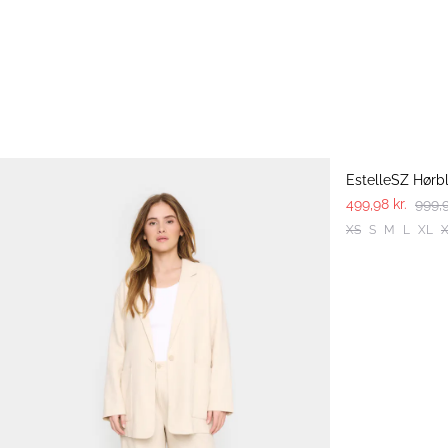
-50%
EstelleSZ Hørb
499,98 kr.
999,9
XS
S
M
L
XL