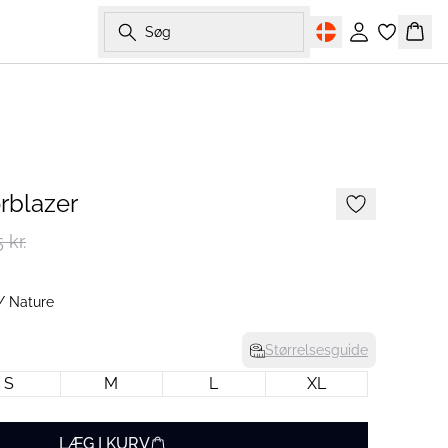
Søg
Log ind
Kurv
-50%
rblazer
 kr.
/ Nature
Størrelsesguide
S
M
L
XL
LÆG I KURV