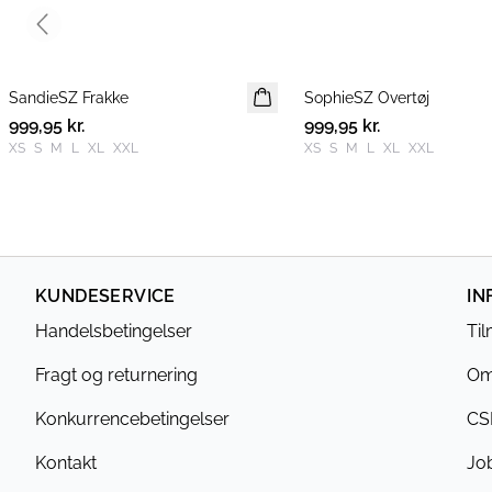
Previous slide
SandieSZ Frakke
NYHED
SophieSZ Overtøj
NYHED
999,95 kr.
999,95 kr.
XS
S
M
L
XL
XXL
XS
S
M
L
XL
XXL
KUNDESERVICE
IN
Handelsbetingelser
Ti
Fragt og returnering
Om
Konkurrencebetingelser
CS
Kontakt
Jo