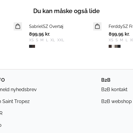
Du kan måske også lide
SabrielSZ Overtøj
NYHED
FerddySZ Fr
NYHED
899,95 kr.
899,95 kr.
XS
S
M
L
XL
XXL
XS
S
M
L
X
FO
B2B
lmeld nyhedsbrev
B2B kontakt
 Saint Tropez
B2B webshop
R
b