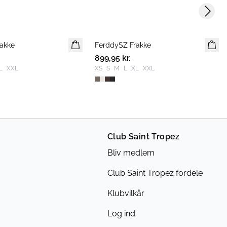
Next s
akke
FerddySZ Frakke
NYHED
899,95 kr.
L
XXL
XS
S
M
L
XL
XXL
Club Saint Tropez
Bliv medlem
Club Saint Tropez fordele
Klubvilkår
Log ind