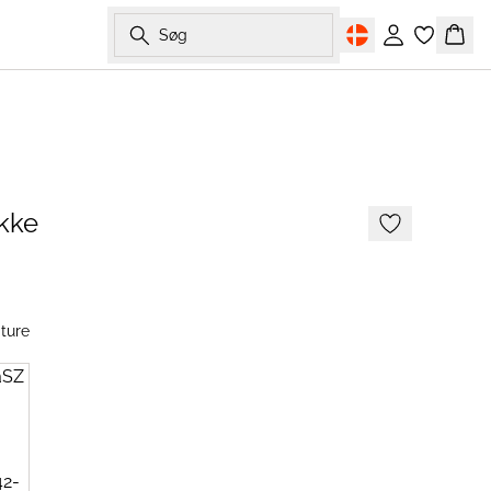
Søg
Log ind
Kurv
akke
ture