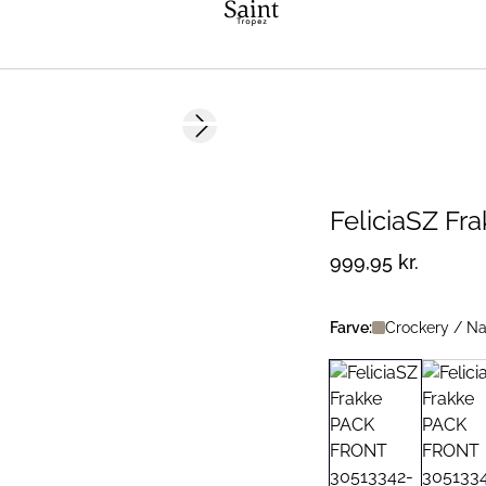
Next slide
FeliciaSZ Fr
999,95 kr.
Farve:
Crockery / Na