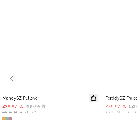
Previous slide
-40%
-40%
MandySZ Pullover
FerddySZ Frakk
239,97 kr.
399,95 kr.
779,97 kr.
1.29
XS
S
M
L
XL
XXL
XS
S
M
L
XL
X