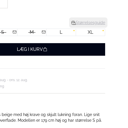
Størrelsesguide
S
M
L
XL
LÆG I KURV
aug. - ons. 12. aug.
ing
 beige med høj krave og skjult lukning foran. Lige snit
overflade. Modellen er 179 cm høj og har størrelse S på.