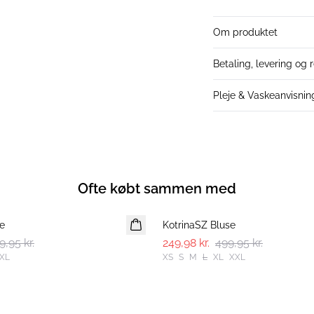
Om produktet
Betaling, levering og 
Pleje & Vaskeanvisnin
Ofte købt sammen med
-50%
e
KotrinaSZ Bluse
9,95 kr.
249,98 kr.
499,95 kr.
XL
XS
S
M
L
XL
XXL