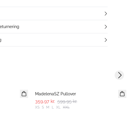
returnering
g
Next s
-40%
MadelenaSZ Pullover
359,97 kr.
599,95 kr.
XS
S
M
L
XL
XXL