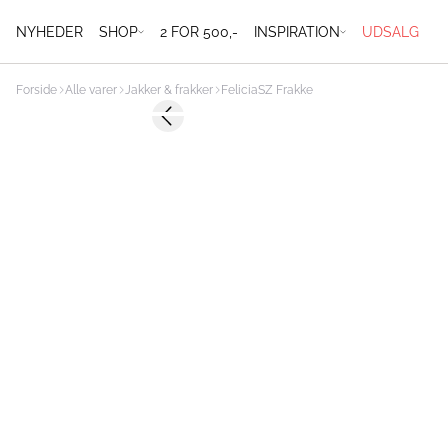
NYHEDER
SHOP
2 FOR 500,-
INSPIRATION
UDSALG
Forside
Alle varer
Jakker & frakker
FeliciaSZ Frakke
Previous slide