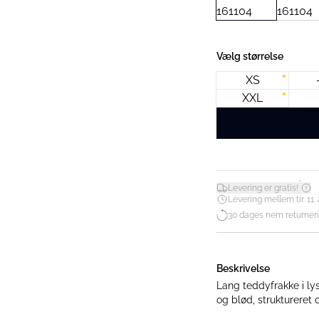
Vælg størrelse
XS
XXL
*
Levering er gratis!
Levering mellem tir. 11. 
30 dages nem returner
Beskrivelse
Lang teddyfrakke i lys
og blød, struktureret 