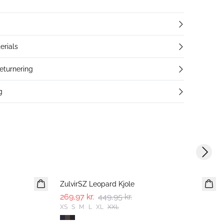
erials
returnering
g
Next s
-40%
ZulvirSZ Leopard Kjole
269,97 kr.
449,95 kr.
XS
S
M
L
XL
XXL