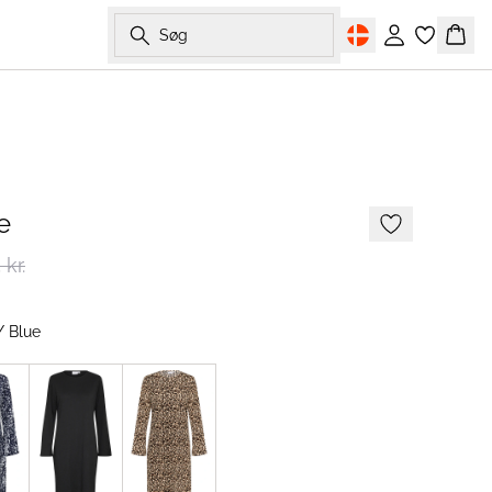
Søg
Log ind
Kurv
-50%
e
kr.
/ Blue