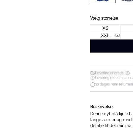
Vælg størrelse
XS
XXL
*
Levering er gratis!
Levering mellem tir. 11. 
30 dages nem returner
Beskrivelse
Denne dybblå kjole ha
lange ærmer og rund ha
detalje til det minimal