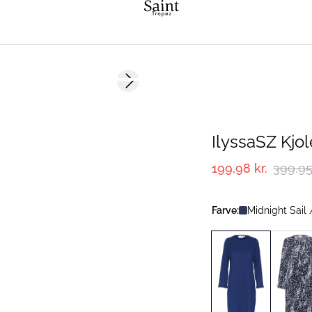
-50%
Next slide
IlyssaSZ Kjol
199,98 kr.
399,95 
Farve:
Midnight Sail 