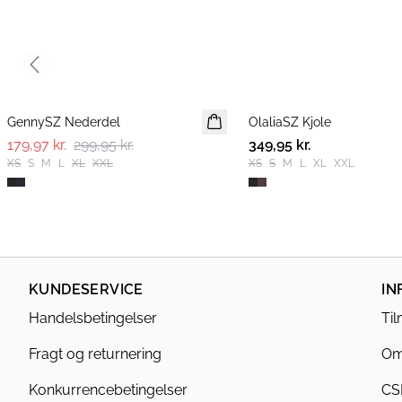
Previous slide
-40%
GennySZ Nederdel
OlaliaSZ Kjole
NYHED
179,97 kr.
299,95 kr.
349,95 kr.
XS
S
M
L
XL
XXL
XS
S
M
L
XL
XXL
KUNDESERVICE
IN
Handelsbetingelser
Ti
Fragt og returnering
Om
Konkurrencebetingelser
CS