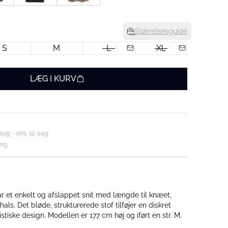
Størrelsesguide
S
M
L
XL
LÆG I KURV
aug. - ons. 12. aug.
ing
r et enkelt og afslappet snit med længde til knæet,
ls. Det bløde, strukturerede stof tilføjer en diskret
istiske design. Modellen er 177 cm høj og iført en str. M.