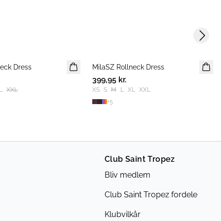
Next s
neck Dress
MilaSZ Rollneck Dress
NYHED
399,95 kr.
L
XXL
XS
S
M
L
XL
XXL
+
5
Club Saint Tropez
Bliv medlem
Club Saint Tropez fordele
Klubvilkår