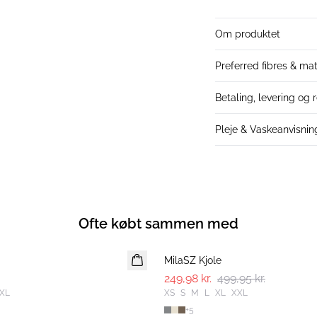
Om produktet
Preferred fibres & mat
Betaling, levering og 
Pleje & Vaskeanvisnin
Ofte købt sammen med
-50%
MilaSZ Kjole
249,98 kr.
499,95 kr.
XL
XS
S
M
L
XL
XXL
+
5