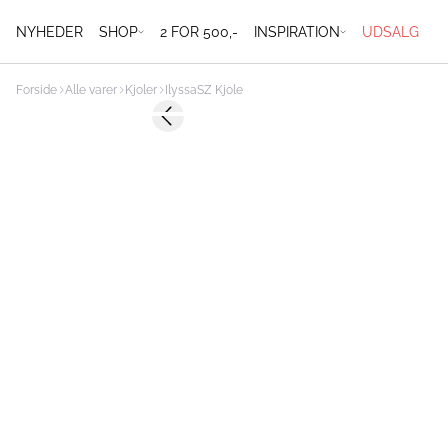
NYHEDER
SHOP
2 FOR 500,-
INSPIRATION
UDSALG
Forside
Alle varer
Kjoler
IlyssaSZ Kjole
-50%
Previous slide