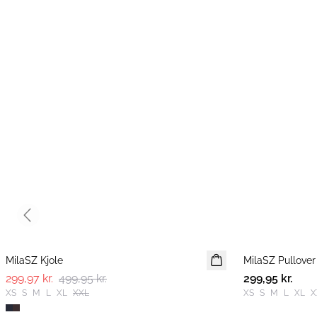
Previous slide
-40%
MilaSZ Kjole
MilaSZ Pullover
NYHED
299,97 kr.
499,95 kr.
299,95 kr.
2 FOR 500 DKK
XS
S
M
L
XL
XXL
XS
S
M
L
XL
X