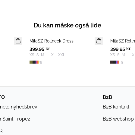
Du kan måske også lide
MilaSZ Rollneck Dress
NYHED
MilaSZ Roll
NYHED
399,95 kr.
399,95 kr.
XS
S
M
L
XL
XXL
XS
S
M
L
X
+
5
+
5
FO
B2B
lmeld nyhedsbrev
B2B kontakt
 Saint Tropez
B2B webshop
R